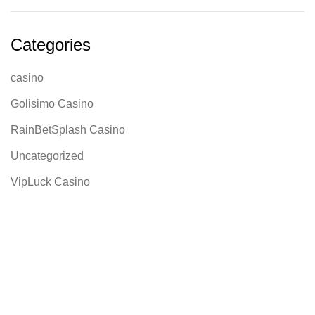
Categories
casino
Golisimo Casino
RainBetSplash Casino
Uncategorized
VipLuck Casino
Liaison Office
House # 146, Road # 04,New DOHS, Dhaka Mohakhali-