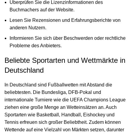
Überprüfen Sie die Lizenzinformationen des
Buchmachers auf der Website.
Lesen Sie Rezensionen und Erfahrungsberichte von
anderen Nutzern.
Informieren Sie sich über Beschwerden oder rechtliche
Probleme des Anbieters.
Beliebte Sportarten und Wettmärkte in
Deutschland
In Deutschland sind Fußballwetten mit Abstand die
beliebtesten. Die Bundesliga, DFB-Pokal und
internationale Turniere wie die UEFA Champions League
ziehen eine große Menge an Wetteinsätzen an. Auch
Sportarten wie Basketball, Handball, Eishockey und
Tennis erfreuen sich großer Beliebtheit. Zudem können
Wettende auf eine Vielzahl von Märkten setzen, darunter