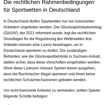
Die rechtlichen Rahmenbedingungen
für Sportwetten in Deutschland
In Deutschland dürfen Sportwetten nur von lizenzierten
Anbietern angeboten werden. Der Glücksspielstaatsvertrag
(GlüStV), der 2021 reformiert wurde, legt die rechtlichen
Grundlagen für die Regulierung des Wettmarktes fest.
Anbieter müssen eine Lizenz beantragen, um in
Deutschland operieren zu dürfen. Die zuständigen
Behörden, wie die Glücksspielbehörde in Sachsen-Anhalt,
stellen sicher, dass diese Vorschriften eingehalten werden.
Ohne diese Lizenzen müssen Spieler davon ausgehen,
dass die Buchmacher illegal operieren und ihnen keine
rechtlichen Schutzmechanismen geboten werden.
Um nicht lizenzierte Anbieter zu vermeiden, sollten Spieler
folgende Schritte befolgen: