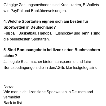
Gängige Zahlungsmethoden sind Kreditkarten, E-Wallets
wie PayPal und Banküberweisungen.
4. Welche Sportarten eignen sich am besten für
Sportwetten in Deutschland?
Fußball, Basketball, Handball, Eishockey und Tennis sind
die beliebtesten Sportarten.
5. Sind Bonusangebote bei lizenzierten Buchmachern
sicher?
Ja, legale Buchmacher bieten transparente und faire
Bonusbedingungen, die in denAGBs klar festgelegt sind.
Newer
Wie man nicht lizenzierte Sportwetten in Deutschland
vermeidet
Back to list