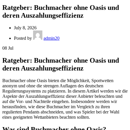
Ratgeber: Buchmacher ohne Oasis und
deren Auszahlungseffizienz
July 8, 2026
Posted by
admin20
08
Jul
Ratgeber: Buchmacher ohne Oasis und
deren Auszahlungseffizienz
Buchmacher ohne Oasis bieten die Möglichkeit, Sportwetten
anonym und ohne die strengen Auflagen des deutschen
Regulierungssystems zu platzieren. In diesem Artikel werden wir die
Aspekte der Auszahlungseffizienz dieser Anbieter beleuchten und
auf die Vor- und Nachteile eingehen. Insbesondere werden wir
herausfinden, wie diese Buchmacher im Vergleich zu ihren
regulierten Pendants abschneiden, und was Spieler bei der Wahl
eines geeigneten Wettanbieters beachten sollten.
Was sind Buchmacher ohne Oasis?