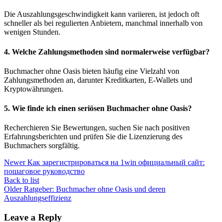
Die Auszahlungsgeschwindigkeit kann variieren, ist jedoch oft
schneller als bei regulierten Anbietern, manchmal innerhalb von
wenigen Stunden.
4. Welche Zahlungsmethoden sind normalerweise verfügbar?
Buchmacher ohne Oasis bieten häufig eine Vielzahl von
Zahlungsmethoden an, darunter Kreditkarten, E-Wallets und
Kryptowährungen.
5. Wie finde ich einen seriösen Buchmacher ohne Oasis?
Recherchieren Sie Bewertungen, suchen Sie nach positiven
Erfahrungsberichten und prüfen Sie die Lizenzierung des
Buchmachers sorgfältig.
Newer
Как зарегистрироваться на 1win официальный сайт:
пошаговое руководство
Back to list
Older
Ratgeber: Buchmacher ohne Oasis und deren
Auszahlungseffizienz
Leave a Reply