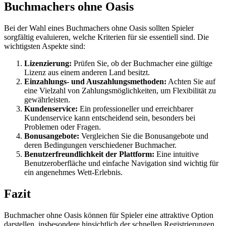
Buchmachers ohne Oasis
Bei der Wahl eines Buchmachers ohne Oasis sollten Spieler
sorgfältig evaluieren, welche Kriterien für sie essentiell sind. Die
wichtigsten Aspekte sind:
Lizenzierung:
Prüfen Sie, ob der Buchmacher eine gültige
Lizenz aus einem anderen Land besitzt.
Einzahlungs- und Auszahlungsmethoden:
Achten Sie auf
eine Vielzahl von Zahlungsmöglichkeiten, um Flexibilität zu
gewährleisten.
Kundenservice:
Ein professioneller und erreichbarer
Kundenservice kann entscheidend sein, besonders bei
Problemen oder Fragen.
Bonusangebote:
Vergleichen Sie die Bonusangebote und
deren Bedingungen verschiedener Buchmacher.
Benutzerfreundlichkeit der Plattform:
Eine intuitive
Benutzeroberfläche und einfache Navigation sind wichtig für
ein angenehmes Wett-Erlebnis.
Fazit
Buchmacher ohne Oasis können für Spieler eine attraktive Option
darstellen, insbesondere hinsichtlich der schnellen Registrierungen