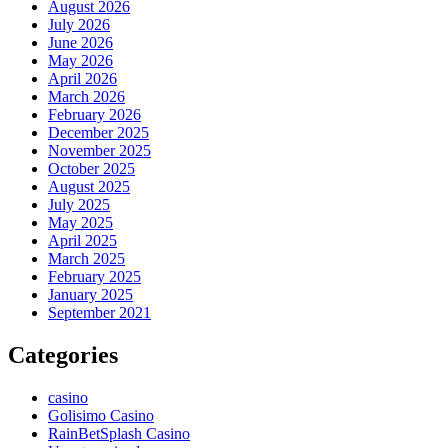
August 2026
July 2026
June 2026
May 2026
April 2026
March 2026
February 2026
December 2025
November 2025
October 2025
August 2025
July 2025
May 2025
April 2025
March 2025
February 2025
January 2025
September 2021
Categories
casino
Golisimo Casino
RainBetSplash Casino