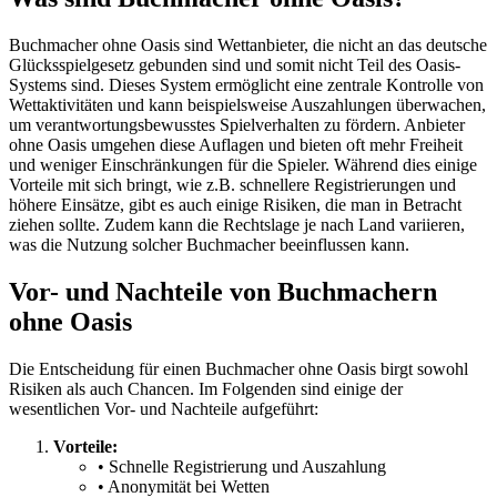
Buchmacher ohne Oasis sind Wettanbieter, die nicht an das deutsche
Glücksspielgesetz gebunden sind und somit nicht Teil des Oasis-
Systems sind. Dieses System ermöglicht eine zentrale Kontrolle von
Wettaktivitäten und kann beispielsweise Auszahlungen überwachen,
um verantwortungsbewusstes Spielverhalten zu fördern. Anbieter
ohne Oasis umgehen diese Auflagen und bieten oft mehr Freiheit
und weniger Einschränkungen für die Spieler. Während dies einige
Vorteile mit sich bringt, wie z.B. schnellere Registrierungen und
höhere Einsätze, gibt es auch einige Risiken, die man in Betracht
ziehen sollte. Zudem kann die Rechtslage je nach Land variieren,
was die Nutzung solcher Buchmacher beeinflussen kann.
Vor- und Nachteile von Buchmachern
ohne Oasis
Die Entscheidung für einen Buchmacher ohne Oasis birgt sowohl
Risiken als auch Chancen. Im Folgenden sind einige der
wesentlichen Vor- und Nachteile aufgeführt:
Vorteile:
• Schnelle Registrierung und Auszahlung
• Anonymität bei Wetten