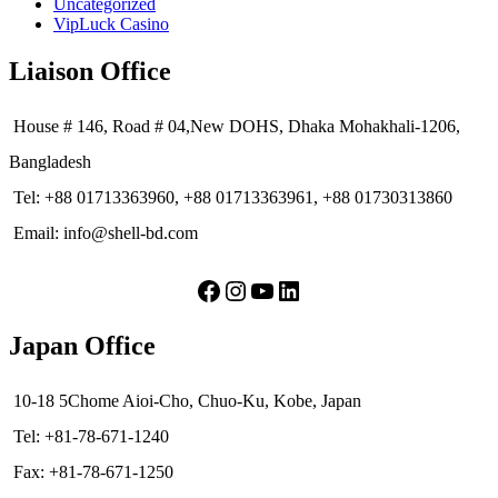
Uncategorized
VipLuck Casino
Liaison Office
House # 146, Road # 04,New DOHS, Dhaka Mohakhali-1206,
Bangladesh
Tel: +88 01713363960, +88 01713363961, +88 01730313860
Email: info@shell-bd.com
Facebook
Instagram
YouTube
LinkedIn
Japan Office
10-18 5Chome Aioi-Cho, Chuo-Ku, Kobe, Japan
Tel: +81-78-671-1240
Fax: +81-78-671-1250