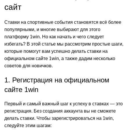
сайт
Ставки на спортивные события становятся всё более
популярными, и многие выбирают для этого
платформу 1win. Но как начать и чего следует
избегать? В этой статье мы рассмотрим простые шаги,
которые помогут вам успешно делать ставки на
официальном сайте 1win, а также дадим несколько
советов для новичков.
1. Регистрация на официальном
сайте 1win
Первый и самый важный шаг к успеху в ставках — это
регистрация. Без создания аккаунта вы не сможете
делать ставки. Чтобы зарегистрироваться на 1win,
следуйте этим шагам: