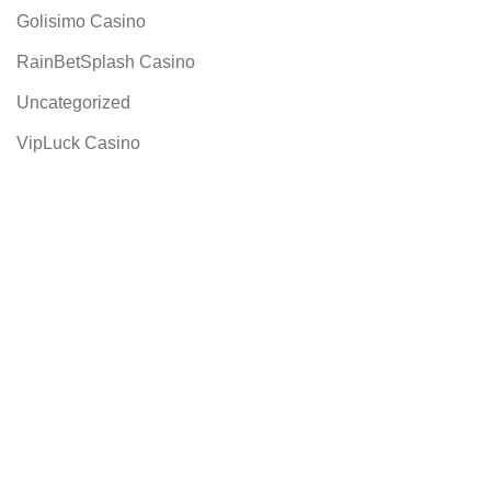
Golisimo Casino
RainBetSplash Casino
Uncategorized
VipLuck Casino
Liaison Office
House # 146, Road # 04,New DOHS, Dhaka Mohakhali-
1206, Bangladesh
Tel: +88 01713363960, +88 01713363961, +88
01730313860
Email: info@shell-bd.com