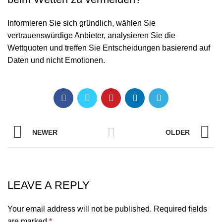
Informieren Sie sich gründlich, wählen Sie
vertrauenswürdige Anbieter, analysieren Sie die
Wettquoten und treffen Sie Entscheidungen basierend auf
Daten und nicht Emotionen.
NEWER
OLDER
LEAVE A REPLY
Your email address will not be published.
Required fields
are marked
*