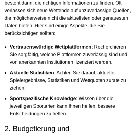
besteht darin, die richtigen Informationen zu finden. Oft
verlassen sich neue Wettende auf unzuverlässige Quellen,
die möglicherweise nicht die aktuellsten oder genauesten
Daten bieten. Hier sind einige Aspekte, die Sie
berücksichtigen sollten:
Vertrauenswürdige Wettplattformen:
Recherchieren
Sie sorgfältig, welche Plattformen zuverlässig sind und
von anerkannten Institutionen lizenziert werden.
Aktuelle Statistiken:
Achten Sie darauf, aktuelle
Spielergebnisse, Statistiken und Wettquoten zurate zu
ziehen.
Sportspezifische Knowledge:
Wissen über die
jeweiligen Sportarten kann Ihnen helfen, bessere
Entscheidungen zu treffen.
2. Budgetierung und