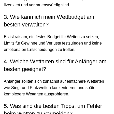
lizenziert und vertrauenswürdig sind.
3. Wie kann ich mein Wettbudget am
besten verwalten?
Es ist ratsam, ein festes Budget für Wetten zu setzen,
Limits für Gewinne und Verluste festzulegen und keine
emotionalen Entscheidungen zu treffen.
4. Welche Wettarten sind für Anfänger am
besten geeignet?
Anfänger sollten sich zunächst auf einfachere Wettarten
wie Sieg- und Platzwetten konzentrieren und später
komplexere Wettarten ausprobieren.
5. Was sind die besten Tipps, um Fehler
beim Wetten zu vermeiden?