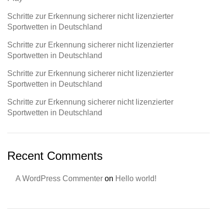
Schritte zur Erkennung sicherer nicht lizenzierter
Sportwetten in Deutschland
Schritte zur Erkennung sicherer nicht lizenzierter
Sportwetten in Deutschland
Schritte zur Erkennung sicherer nicht lizenzierter
Sportwetten in Deutschland
Schritte zur Erkennung sicherer nicht lizenzierter
Sportwetten in Deutschland
Recent Comments
A WordPress Commenter
on
Hello world!