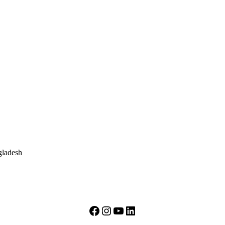
ladesh
Facebook
Instagram
YouTube
LinkedIn