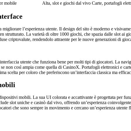
per mobile
Alta, slot e giochi dal vivo
Carte, portafogli elet
nterface
igliorare l’esperienza utente. Il design del sito è moderno e visivament
 ben strutturato. La varietà di oltre 1000 giochi, che spazia dalle slot ai
incluse criptovalute, rendendolo attraente per le nuove generazioni di gioc
nterfaccia utente che funziona bene per molti tipi di giocatori. La nav
e se non così ampia come quella di CasinoX. Portafogli elettronici e cart
tima scelta per coloro che preferiscono un’interfaccia classica ma efficac
obili
dispositivi mobili. La sua UI colorata e accattivante è progettata per f
 include slot uniche e casinò dal vivo, offrendo un’esperienza coinvolge
 giocatori che sono sempre in movimento e cercano un’esperienza utente f