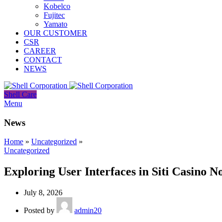
Kobelco
Fujitec
Yamato
OUR CUSTOMER
CSR
CAREER
CONTACT
NEWS
Shell Care
Menu
News
Home
»
Uncategorized
»
Uncategorized
Exploring User Interfaces in Siti Casino N
July 8, 2026
Posted by
admin20