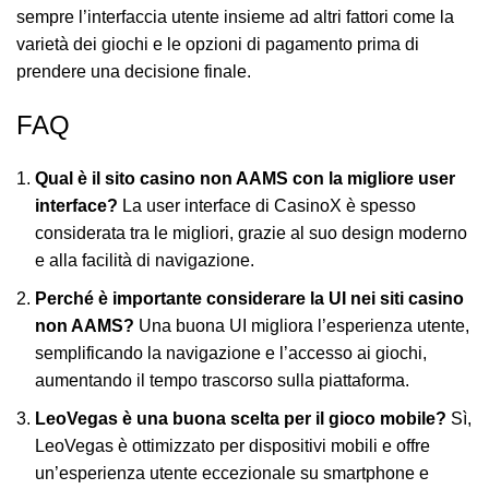
sempre l’interfaccia utente insieme ad altri fattori come la
varietà dei giochi e le opzioni di pagamento prima di
prendere una decisione finale.
FAQ
Qual è il sito casino non AAMS con la migliore user
interface?
La user interface di CasinoX è spesso
considerata tra le migliori, grazie al suo design moderno
e alla facilità di navigazione.
Perché è importante considerare la UI nei siti casino
non AAMS?
Una buona UI migliora l’esperienza utente,
semplificando la navigazione e l’accesso ai giochi,
aumentando il tempo trascorso sulla piattaforma.
LeoVegas è una buona scelta per il gioco mobile?
Sì,
LeoVegas è ottimizzato per dispositivi mobili e offre
un’esperienza utente eccezionale su smartphone e