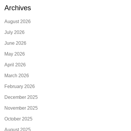
Archives
August 2026
July 2026
June 2026
May 2026
April 2026
March 2026
February 2026
December 2025
November 2025
October 2025
August 2025