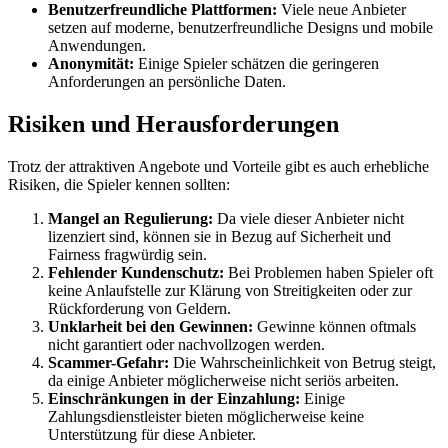
Benutzerfreundliche Plattformen:
Viele neue Anbieter
setzen auf moderne, benutzerfreundliche Designs und mobile
Anwendungen.
Anonymität:
Einige Spieler schätzen die geringeren
Anforderungen an persönliche Daten.
Risiken und Herausforderungen
Trotz der attraktiven Angebote und Vorteile gibt es auch erhebliche
Risiken, die Spieler kennen sollten:
Mangel an Regulierung:
Da viele dieser Anbieter nicht
lizenziert sind, können sie in Bezug auf Sicherheit und
Fairness fragwürdig sein.
Fehlender Kundenschutz:
Bei Problemen haben Spieler oft
keine Anlaufstelle zur Klärung von Streitigkeiten oder zur
Rückforderung von Geldern.
Unklarheit bei den Gewinnen:
Gewinne können oftmals
nicht garantiert oder nachvollzogen werden.
Scammer-Gefahr:
Die Wahrscheinlichkeit von Betrug steigt,
da einige Anbieter möglicherweise nicht seriös arbeiten.
Einschränkungen in der Einzahlung:
Einige
Zahlungsdienstleister bieten möglicherweise keine
Unterstützung für diese Anbieter.