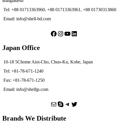
Bangladesh
Tel: +88 01713363960, +88 01713363961, +88 01730313860
Email: info@shell-bd.com
Facebook
Instagram
YouTube
LinkedIn
Japan Office
10-18 5Chome Aioi-Cho, Chuo-Ku, Kobe, Japan
Tel: +81-78-671-1240
Fax: +81-78-671-1250
Email: info@shelljp.com
Mail
Skype
Telegram
Twitter
Brands We Distribute