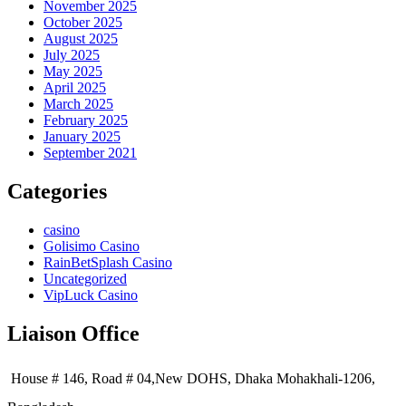
November 2025
October 2025
August 2025
July 2025
May 2025
April 2025
March 2025
February 2025
January 2025
September 2021
Categories
casino
Golisimo Casino
RainBetSplash Casino
Uncategorized
VipLuck Casino
Liaison Office
House # 146, Road # 04,New DOHS, Dhaka Mohakhali-1206,