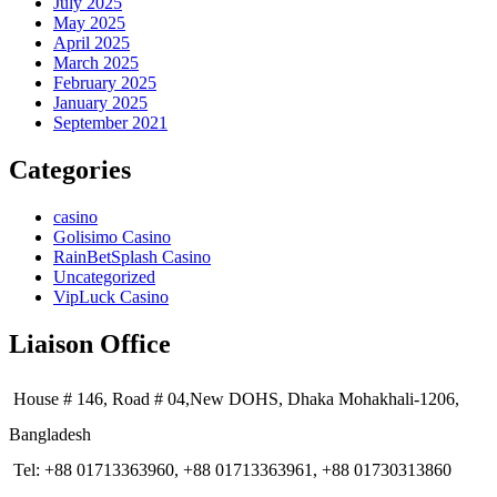
July 2025
May 2025
April 2025
March 2025
February 2025
January 2025
September 2021
Categories
casino
Golisimo Casino
RainBetSplash Casino
Uncategorized
VipLuck Casino
Liaison Office
House # 146, Road # 04,New DOHS, Dhaka Mohakhali-1206,
Bangladesh
Tel: +88 01713363960, +88 01713363961, +88 01730313860