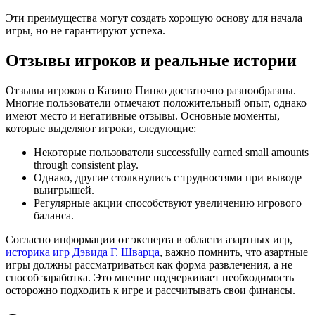
Эти преимущества могут создать хорошую основу для начала
игры, но не гарантируют успеха.
Отзывы игроков и реальные истории
Отзывы игроков о Казино Пинко достаточно разнообразны.
Многие пользователи отмечают положительный опыт, однако
имеют место и негативные отзывы. Основные моменты,
которые выделяют игроки, следующие:
Некоторые пользователи successfully earned small amounts
through consistent play.
Однако, другие столкнулись с трудностями при выводе
выигрышей.
Регулярные акции способствуют увеличению игрового
баланса.
Согласно информации от эксперта в области азартных игр,
историка игр Дэвида Г. Шварца
, важно помнить, что азартные
игры должны рассматриваться как форма развлечения, а не
способ заработка. Это мнение подчеркивает необходимость
осторожно подходить к игре и рассчитывать свои финансы.