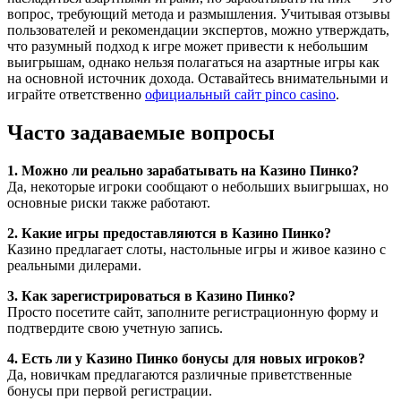
вопрос, требующий метода и размышления. Учитывая отзывы
пользователей и рекомендации экспертов, можно утверждать,
что разумный подход к игре может привести к небольшим
выигрышам, однако нельзя полагаться на азартные игры как
на основной источник дохода. Оставайтесь внимательными и
играйте ответственно
официальный сайт pinco casino
.
Часто задаваемые вопросы
1. Можно ли реально зарабатывать на Казино Пинко?
Да, некоторые игроки сообщают о небольших выигрышах, но
основные риски также работают.
2. Какие игры предоставляются в Казино Пинко?
Казино предлагает слоты, настольные игры и живое казино с
реальными дилерами.
3. Как зарегистрироваться в Казино Пинко?
Просто посетите сайт, заполните регистрационную форму и
подтвердите свою учетную запись.
4. Есть ли у Казино Пинко бонусы для новых игроков?
Да, новичкам предлагаются различные приветственные
бонусы при первой регистрации.