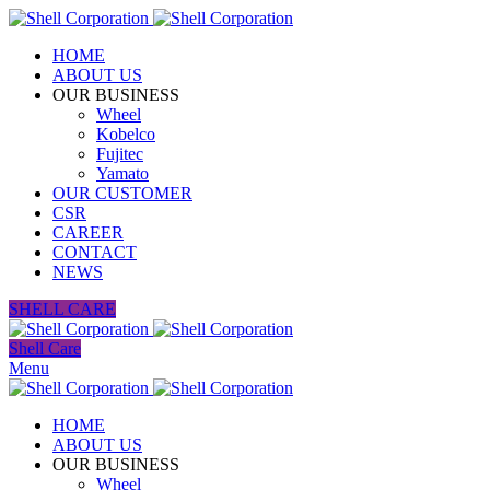
HOME
ABOUT US
OUR BUSINESS
Wheel
Kobelco
Fujitec
Yamato
OUR CUSTOMER
CSR
CAREER
CONTACT
NEWS
SHELL CARE
Shell Care
Menu
HOME
ABOUT US
OUR BUSINESS
Wheel