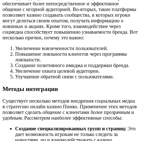
обеспечивает более непосредственное и эффективное
общение с игорной аудиторией. Во-вторых, такие платформы
позволяют казино создавать сообщества, в которых игроки
могут делиться своим опытом, получать информацию о
новинках и акциях. Кроме того, взаимодействие через
соцмедиа способствует повышению узнаваемости бренда. Вот
несколько причин, почему это важно:
Увеличение вовлеченности пользователей.
Повышение лояльности клиентов через программы
лояльности.
Создание позитивного имиджа и поддержки бренда.
Увеличение охвата целевой аудитории.
Улучшение обратной связи с пользователями.
Методы интеграции
Существует несколько методов внедрения социальных медиа
в стратегию онлайн казино Пинко. Применение этих методов
позволяет сделать общение с клиентами более прозрачным и
удобным. Рассмотрим наиболее эффективные способы:
Создание специализированных групп и страниц:
Это
дает возможность игрокам не только следить за
новостями, но и взаимодействовать с казино.