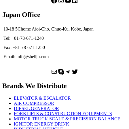
Facebook
Instagram
YouTube
LinkedIn
Japan Office
10-18 5Chome Aioi-Cho, Chuo-Ku, Kobe, Japan
Tel: +81-78-671-1240
Fax: +81-78-671-1250
Email: info@shelljp.com
Mail
Skype
Telegram
Twitter
Brands We Distribute
ELEVATOR & ESCALATOR
AIR COMPRESSOR
DIESEL GENERATOR
FORKLIFTS & CONSTRUCTION EQUIPMENTS
MOTOR TRUCK SCALE & PRECISSION BALANCE
IGNITOR ENERGY DRINK