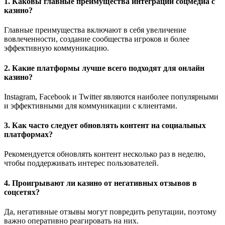
1. Каковы главные преимущества интеграции соцмедиа с
казино?
Главные преимущества включают в себя увеличение
вовлеченности, создание сообщества игроков и более
эффективную коммуникацию.
2. Какие платформы лучше всего подходят для онлайн
казино?
Instagram, Facebook и Twitter являются наиболее популярными
и эффективными для коммуникации с клиентами.
3. Как часто следует обновлять контент на социальных
платформах?
Рекомендуется обновлять контент несколько раз в неделю,
чтобы поддерживать интерес пользователей.
4. Проигрывают ли казино от негативных отзывов в
соцсетях?
Да, негативные отзывы могут повредить репутации, поэтому
важно оперативно реагировать на них.