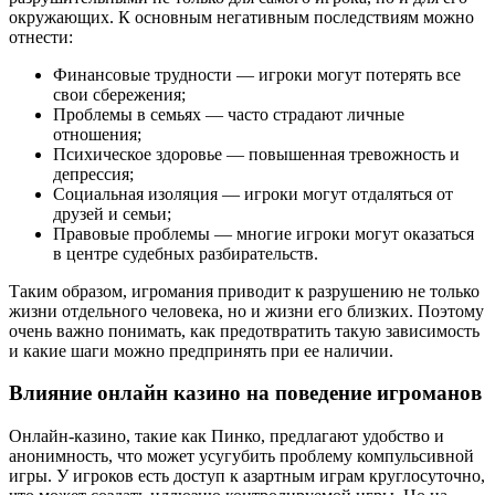
окружающих. К основным негативным последствиям можно
отнести:
Финансовые трудности — игроки могут потерять все
свои сбережения;
Проблемы в семьях — часто страдают личные
отношения;
Психическое здоровье — повышенная тревожность и
депрессия;
Социальная изоляция — игроки могут отдаляться от
друзей и семьи;
Правовые проблемы — многие игроки могут оказаться
в центре судебных разбирательств.
Таким образом, игромания приводит к разрушению не только
жизни отдельного человека, но и жизни его близких. Поэтому
очень важно понимать, как предотвратить такую зависимость
и какие шаги можно предпринять при ее наличии.
Влияние онлайн казино на поведение игроманов
Онлайн-казино, такие как Пинко, предлагают удобство и
анонимность, что может усугубить проблему компульсивной
игры. У игроков есть доступ к азартным играм круглосуточно,