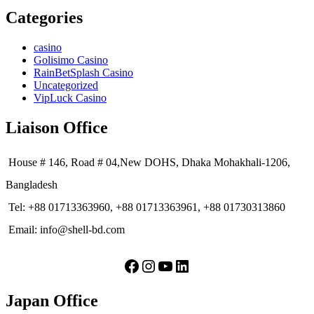
Categories
casino
Golisimo Casino
RainBetSplash Casino
Uncategorized
VipLuck Casino
Liaison Office
House # 146, Road # 04,New DOHS, Dhaka Mohakhali-1206,
Bangladesh
Tel: +88 01713363960, +88 01713363961, +88 01730313860
Email: info@shell-bd.com
Facebook
Instagram
YouTube
LinkedIn
Japan Office