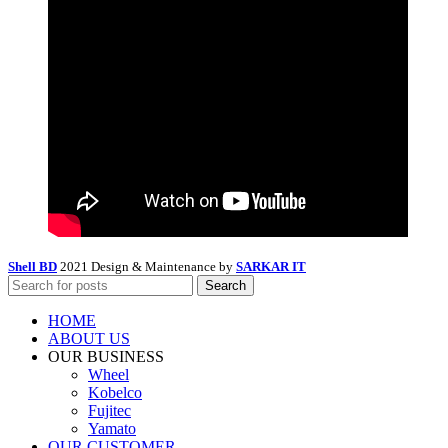
Shell BD
2021 Design & Maintenance by
SARKAR IT
Search
HOME
ABOUT US
OUR BUSINESS
Wheel
Kobelco
Fujitec
Yamato
OUR CUSTOMER