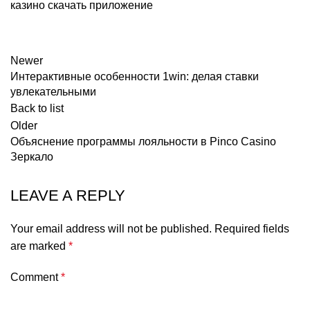
казино скачать приложение
Newer
Интерактивные особенности 1win: делая ставки
увлекательными
Back to list
Older
Объяснение программы лояльности в Pinco Casino
Зеркало
LEAVE A REPLY
Your email address will not be published.
Required fields
are marked
*
Comment
*