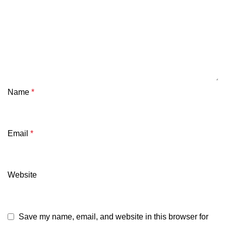
Name
*
Email
*
Website
Save my name, email, and website in this browser for