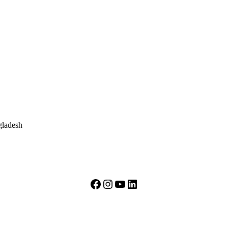
ladesh
Facebook
Instagram
YouTube
LinkedIn