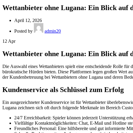
Wettanbieter ohne Lugana: Ein Blick auf
April 12, 2026
Posted by
admin20
12
Apr
Wettanbieter ohne Lugana: Ein Blick auf
Die Auswahl eines Wettanbieters spielt eine entscheidende Rolle für d
bürokratische Hürden bieten. Diese Plattformen legen großen Wert au
der Kundenbetreuung bei Wettanbietern ohne Lugana und deren Bede
Kundenservice als Schlüssel zum Erfolg
Ein ausgezeichneter Kundenservice ist für Wettanbieter überlebenswic
Lugana zeichnen sich oft durch folgende Merkmale im Bereich Custo
24/7 Erreichbarkeit: Spieler können jederzeit Unterstützung erh
Vielfältige Kontaktmöglichkeiten: Chat, E-Mail und Hotline st
Freundliches Personal: Eine hilfsbereite und gut informierte Mit