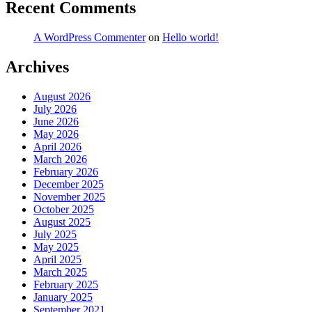
Recent Comments
A WordPress Commenter
on
Hello world!
Archives
August 2026
July 2026
June 2026
May 2026
April 2026
March 2026
February 2026
December 2025
November 2025
October 2025
August 2025
July 2025
May 2025
April 2025
March 2025
February 2025
January 2025
September 2021