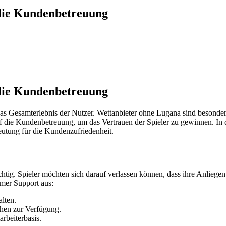
 die Kundenbetreuung
 die Kundenbetreuung
as Gesamterlebnis der Nutzer. Wettanbieter ohne Lugana sind besonders 
f die Kundenbetreuung, um das Vertrauen der Spieler zu gewinnen. In 
utung für die Kundenzufriedenheit.
htig. Spieler möchten sich darauf verlassen können, dass ihre Anliegen
mer Support aus:
alten.
ehen zur Verfügung.
arbeiterbasis.