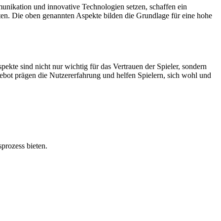
munikation und innovative Technologien setzen, schaffen ein
ten. Die oben genannten Aspekte bilden die Grundlage für eine hohe
ekte sind nicht nur wichtig für das Vertrauen der Spieler, sondern
ebot prägen die Nutzererfahrung und helfen Spielern, sich wohl und
prozess bieten.