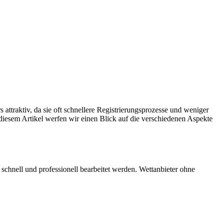
attraktiv, da sie oft schnellere Registrierungsprozesse und weniger
diesem Artikel werfen wir einen Blick auf die verschiedenen Aspekte
 schnell und professionell bearbeitet werden. Wettanbieter ohne