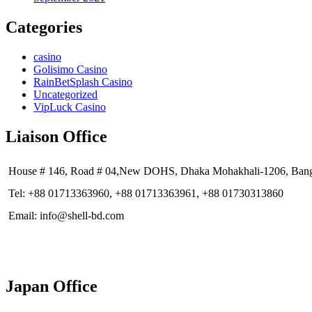
Categories
casino
Golisimo Casino
RainBetSplash Casino
Uncategorized
VipLuck Casino
Liaison Office
House # 146, Road # 04,New DOHS, Dhaka Mohakhali-1206, Bang
Tel: +88 01713363960, +88 01713363961, +88 01730313860
Email: info@shell-bd.com
Japan Office