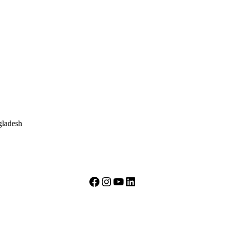
ladesh
Facebook
Instagram
YouTube
LinkedIn