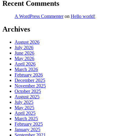
Recent Comments
A WordPress Commenter
on
Hello world!
Archives
August 2026
July 2026
June 2026
May 2026
April 2026
March 2026
February 2026
December 2025
November 2025
October 2025
August 2025
July 2025
May 2025
April 2025
March 2025
February 2025
January 2025
September 2021