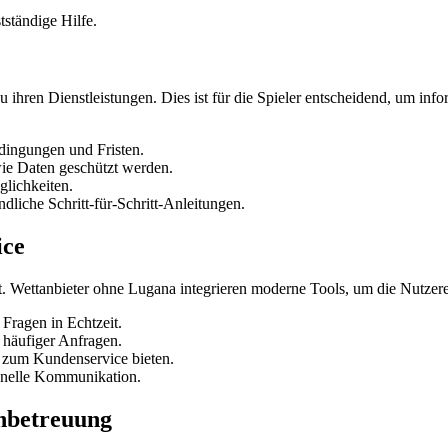
tständige Hilfe.
ihren Dienstleistungen. Dies ist für die Spieler entscheidend, um info
ingungen und Fristen.
wie Daten geschützt werden.
glichkeiten.
dliche Schritt-für-Schritt-Anleitungen.
ice
 Wettanbieter ohne Lugana integrieren moderne Tools, um die Nutzerer
Fragen in Echtzeit.
 häufiger Anfragen.
 zum Kundenservice bieten.
chnelle Kommunikation.
nbetreuung