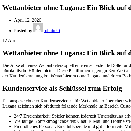
Wettanbieter ohne Lugana: Ein Blick auf
April 12, 2026
Posted by
admin20
12
Apr
Wettanbieter ohne Lugana: Ein Blick auf
Die Auswahl eines Wettanbieters spielt eine entscheidende Rolle für d
bürokratische Hürden bieten. Diese Plattformen legen großen Wert au
der Kundenbetreuung bei Wettanbietern ohne Lugana und deren Bede
Kundenservice als Schlüssel zum Erfolg
Ein ausgezeichneter Kundenservice ist für Wettanbieter überlebenswic
Lugana zeichnen sich oft durch folgende Merkmale im Bereich Custo
24/7 Erreichbarkeit: Spieler können jederzeit Unterstützung erh
Vielfältige Kontaktmöglichkeiten: Chat, E-Mail und Hotline st
Freundliches Personal: Eine hilfsbereite und gut informierte Mit