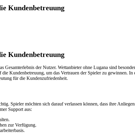
 die Kundenbetreuung
 die Kundenbetreuung
as Gesamterlebnis der Nutzer. Wettanbieter ohne Lugana sind besonders 
f die Kundenbetreuung, um das Vertrauen der Spieler zu gewinnen. In 
utung für die Kundenzufriedenheit.
htig. Spieler möchten sich darauf verlassen können, dass ihre Anliegen
mer Support aus:
alten.
ehen zur Verfügung.
arbeiterbasis.