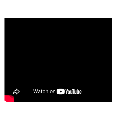
INDUSTRIAL VEHICLE
Shell BD
2021 Design & Maintenance by
SARKAR IT