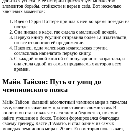
добиться успеха. В её истории присутствует множество
элементов борьбы, стойкости и веры в себя. Вот несколько
ключевых моментов:
Идея о Гарри Поттере пришла к ней во время поездки на
поезде.
Она писала в кафе, где сидела с маленькой дочкой.
Первую книгу Роулинг отправила более 12 издательств,
но все отклонили её предложение.
Наконец, одна маленькая издательская группа
согласилась напечатать первую книгу.
С каждой новой книгой её популярность возрастала, и
она стала одной из самых продаваемых авторов всех
времен.
Майк Тайсон: Путь от улиц до
чемпионского пояса
Майк Тайсон, бывший абсолютный чемпион мира в тяжелом
весе, является символом противостояния сложностям. В
юности он сталкивался с насилием и бедностью, но смог
найти утешение в боксе. Тайсон формировался благодаря
своему тренеру, Касте Д’Амато, и стал одним из самых
молодых чемпионов мира в 20 лет. Его история показывает,