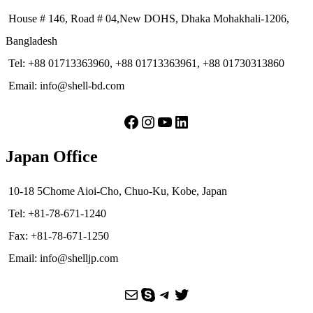
House # 146, Road # 04,New DOHS, Dhaka Mohakhali-1206,
Bangladesh
Tel: +88 01713363960, +88 01713363961, +88 01730313860
Email: info@shell-bd.com
Facebook
Instagram
YouTube
LinkedIn
Japan Office
10-18 5Chome Aioi-Cho, Chuo-Ku, Kobe, Japan
Tel: +81-78-671-1240
Fax: +81-78-671-1250
Email: info@shelljp.com
Mail
Skype
Telegram
Twitter