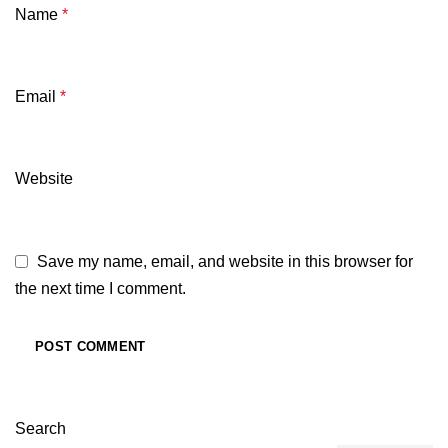
Name
*
Email
*
Website
Save my name, email, and website in this browser for
the next time I comment.
Search