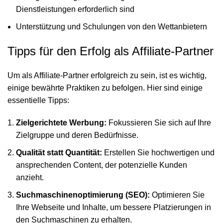
Dienstleistungen erforderlich sind
Unterstützung und Schulungen von den Wettanbietern
Tipps für den Erfolg als Affiliate-Partner
Um als Affiliate-Partner erfolgreich zu sein, ist es wichtig,
einige bewährte Praktiken zu befolgen. Hier sind einige
essentielle Tipps:
Zielgerichtete Werbung:
Fokussieren Sie sich auf Ihre
Zielgruppe und deren Bedürfnisse.
Qualität statt Quantität:
Erstellen Sie hochwertigen und
ansprechenden Content, der potenzielle Kunden
anzieht.
Suchmaschinenoptimierung (SEO):
Optimieren Sie
Ihre Webseite und Inhalte, um bessere Platzierungen in
den Suchmaschinen zu erhalten.