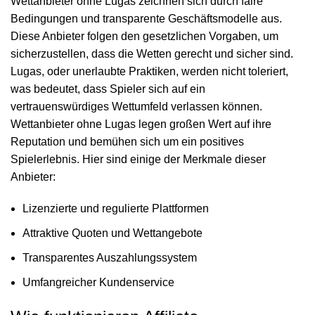
Wettanbieter ohne Lugas zeichnen sich durch faire
Bedingungen und transparente Geschäftsmodelle aus.
Diese Anbieter folgen den gesetzlichen Vorgaben, um
sicherzustellen, dass die Wetten gerecht und sicher sind.
Lugas, oder unerlaubte Praktiken, werden nicht toleriert,
was bedeutet, dass Spieler sich auf ein
vertrauenswürdiges Wettumfeld verlassen können.
Wettanbieter ohne Lugas legen großen Wert auf ihre
Reputation und bemühen sich um ein positives
Spielerlebnis. Hier sind einige der Merkmale dieser
Anbieter:
Lizenzierte und regulierte Plattformen
Attraktive Quoten und Wettangebote
Transparentes Auszahlungssystem
Umfangreicher Kundenservice