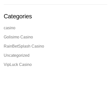
Categories
casino
Golisimo Casino
RainBetSplash Casino
Uncategorized
VipLuck Casino
Liaison Office
House # 146, Road # 04,New DOHS, Dhaka Mohakhali-