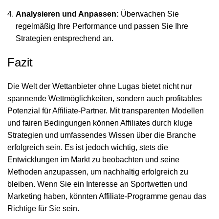
Analysieren und Anpassen:
Überwachen Sie
regelmäßig Ihre Performance und passen Sie Ihre
Strategien entsprechend an.
Fazit
Die Welt der Wettanbieter ohne Lugas bietet nicht nur
spannende Wettmöglichkeiten, sondern auch profitables
Potenzial für Affiliate-Partner. Mit transparenten Modellen
und fairen Bedingungen können Affiliates durch kluge
Strategien und umfassendes Wissen über die Branche
erfolgreich sein. Es ist jedoch wichtig, stets die
Entwicklungen im Markt zu beobachten und seine
Methoden anzupassen, um nachhaltig erfolgreich zu
bleiben. Wenn Sie ein Interesse an Sportwetten und
Marketing haben, könnten Affiliate-Programme genau das
Richtige für Sie sein.