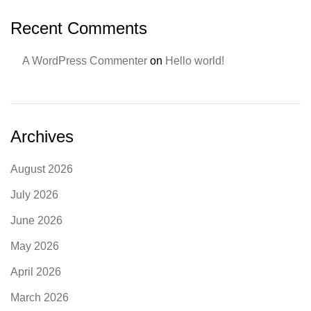
Recent Comments
A WordPress Commenter
on
Hello world!
Archives
August 2026
July 2026
June 2026
May 2026
April 2026
March 2026