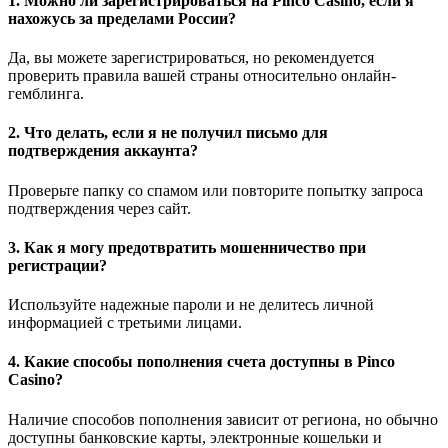
1. Можно ли зарегистрироваться на Pinco Casino, если я
нахожусь за пределами России?
Да, вы можете зарегистрироваться, но рекомендуется
проверить правила вашей страны относительно онлайн-
гемблинга.
2. Что делать, если я не получил письмо для
подтверждения аккаунта?
Проверьте папку со спамом или повторите попытку запроса
подтверждения через сайт.
3. Как я могу предотвратить мошенничество при
регистрации?
Используйте надежные пароли и не делитесь личной
информацией с третьими лицами.
4. Какие способы пополнения счета доступны в Pinco
Casino?
Наличие способов пополнения зависит от региона, но обычно
доступны банковские карты, электронные кошельки и