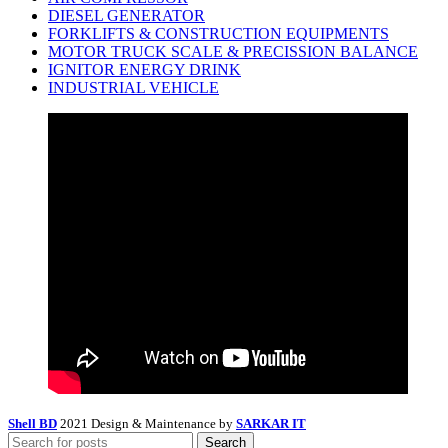
DIESEL GENERATOR
FORKLIFTS & CONSTRUCTION EQUIPMENTS
MOTOR TRUCK SCALE & PRECISSION BALANCE
IGNITOR ENERGY DRINK
INDUSTRIAL VEHICLE
Shell BD
2021 Design & Maintenance by
SARKAR IT
Search