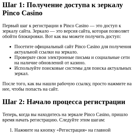
Шаг 1: Получение доступа к зеркалу
Pinco Casino
Первый шаг к регистрации в Pinco Casino — это доступ к
зеркалу сайта. Зеркало — это версия сайта, которая позволяет
обойти блокировки. Вот как вы можете получить доступ:
Посетите официальный сайт Pinco Casino для получения
актуальной ссылки на зеркало.
Проверьте свои электронные письма и социальные сети
на наличие обновлений от казино.
Используйте поисковые системы для поиска актуальных
зеркал.
После того, как вы нашли рабочую ссылку, просто нажмите на
нее, чтобы попасть на сайт.
Шаг 2: Начало процесса регистрации
Теперь, когда вы находитесь на зеркале Pinco Casino, пришло
время начать регистрацию. Следуйте этим шагам:
Нажмите на кнопку «Регистрация» на главной