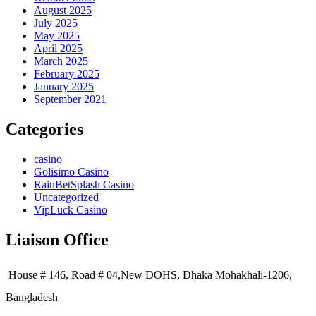
August 2025
July 2025
May 2025
April 2025
March 2025
February 2025
January 2025
September 2021
Categories
casino
Golisimo Casino
RainBetSplash Casino
Uncategorized
VipLuck Casino
Liaison Office
House # 146, Road # 04,New DOHS, Dhaka Mohakhali-1206,
Bangladesh