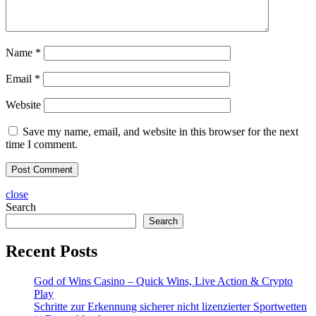
Name
*
Email
*
Website
Save my name, email, and website in this browser for the next
time I comment.
close
Search
Search
Recent Posts
God of Wins Casino – Quick Wins, Live Action & Crypto
Play
Schritte zur Erkennung sicherer nicht lizenzierter Sportwetten