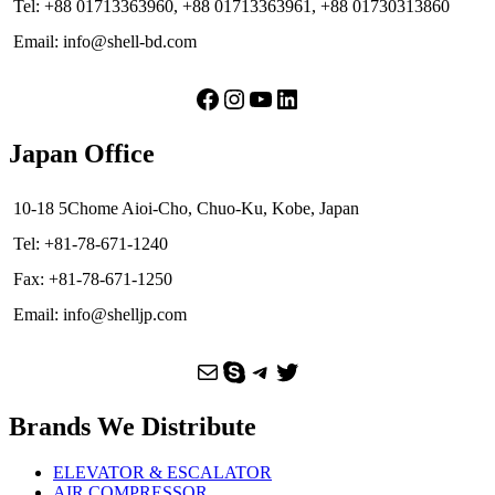
Tel: +88 01713363960, +88 01713363961, +88 01730313860
Email: info@shell-bd.com
Facebook
Instagram
YouTube
LinkedIn
Japan Office
10-18 5Chome Aioi-Cho, Chuo-Ku, Kobe, Japan
Tel: +81-78-671-1240
Fax: +81-78-671-1250
Email: info@shelljp.com
Mail
Skype
Telegram
Twitter
Brands We Distribute
ELEVATOR & ESCALATOR
AIR COMPRESSOR