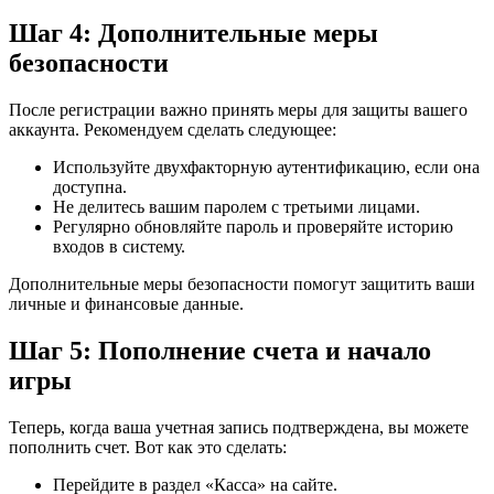
Шаг 4: Дополнительные меры
безопасности
После регистрации важно принять меры для защиты вашего
аккаунта. Рекомендуем сделать следующее:
Используйте двухфакторную аутентификацию, если она
доступна.
Не делитесь вашим паролем с третьими лицами.
Регулярно обновляйте пароль и проверяйте историю
входов в систему.
Дополнительные меры безопасности помогут защитить ваши
личные и финансовые данные.
Шаг 5: Пополнение счета и начало
игры
Теперь, когда ваша учетная запись подтверждена, вы можете
пополнить счет. Вот как это сделать:
Перейдите в раздел «Касса» на сайте.