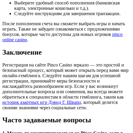
Выберите удобный способ пополнения (банковская
карта, электронные кошельки и т.д.).
Следуйте инструкциям для завершения транзакции.
После пополнения счета вы сможете выбрать игры и начать
играть. Также не забудьте ознакомиться с предложениями
бонусов, которые часто доступны для новых игроков
pinco
online casino
.
Заключение
Регистрация на сайте Pinco Casino зеркало — это простой и
безопасный процесс, который может открыть перед вами мир
онлайн-гемблинга. Следуйте нашим шагам для успешной
регистрации, принимайте меры безопасности и
наслаждайтесь разнообразием игр. Если у вас возникнут
дополнительные вопросы или сомнения, вы всегда можете
обратиться к специалистам в области гемблинга, таким как
историк азартных игр Дэвид Г. Шварц
, который делится
своими знаниями через социальные сети.
Часто задаваемые вопросы