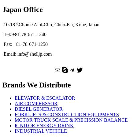
Japan Office
10-18 5Chome Aioi-Cho, Chuo-Ku, Kobe, Japan
Tel: +81-78-671-1240
Fax: +81-78-671-1250
Email: info@shelljp.com
Mail
Skype
Telegram
Twitter
Brands We Distribute
ELEVATOR & ESCALATOR
AIR COMPRESSOR
DIESEL GENERATOR
FORKLIFTS & CONSTRUCTION EQUIPMENTS
MOTOR TRUCK SCALE & PRECISSION BALANCE
IGNITOR ENERGY DRINK
INDUSTRIAL VEHICLE