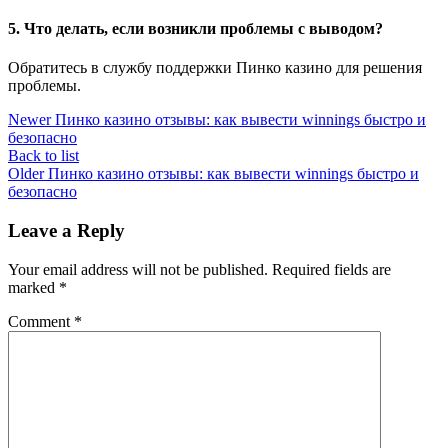
5. Что делать, если возникли проблемы с выводом?
Обратитесь в службу поддержки Пинко казино для решения
проблемы.
Newer
Пинко казино отзывы: как вывести winnings быстро и
безопасно
Back to list
Older
Пинко казино отзывы: как вывести winnings быстро и
безопасно
Leave a Reply
Your email address will not be published.
Required fields are
marked
*
Comment
*