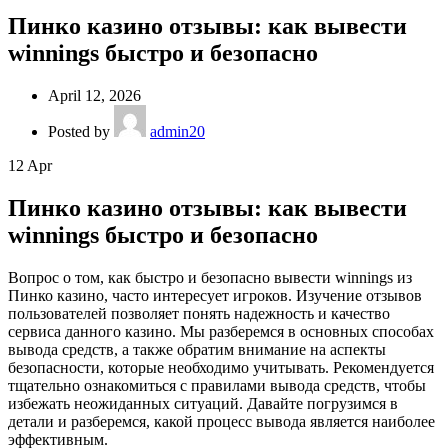
Пинко казино отзывы: как вывести
winnings быстро и безопасно
April 12, 2026
Posted by
admin20
12
Apr
Пинко казино отзывы: как вывести
winnings быстро и безопасно
Вопрос о том, как быстро и безопасно вывести winnings из
Пинко казино, часто интересует игроков. Изучение отзывов
пользователей позволяет понять надежность и качество
сервиса данного казино. Мы разберемся в основных способах
вывода средств, а также обратим внимание на аспекты
безопасности, которые необходимо учитывать. Рекомендуется
тщательно ознакомиться с правилами вывода средств, чтобы
избежать неожиданных ситуаций. Давайте погрузимся в
детали и разберемся, какой процесс вывода является наиболее
эффективным.