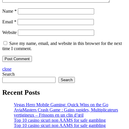
Name
*
Email
*
Website
Save my name, email, and website in this browser for the next
time I comment.
close
Search
Search
Recent Posts
Vegas Hero Mobile Gaming: Quick Wins on the Go
AviaMasters Crash Game : Gains rapides, Multiplicateurs
vertigineux – Frissons en un clin d’œil
Top 10 casino sicuri non AAMS for safe gambling
Top 10 casino sicuri non AAMS for safe gambling