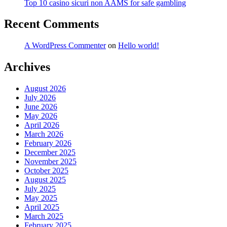
Top 10 casino sicuri non AAMS for safe gambling
Recent Comments
A WordPress Commenter
on
Hello world!
Archives
August 2026
July 2026
June 2026
May 2026
April 2026
March 2026
February 2026
December 2025
November 2025
October 2025
August 2025
July 2025
May 2025
April 2025
March 2025
February 2025