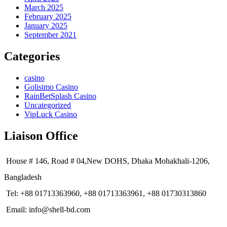
March 2025
February 2025
January 2025
September 2021
Categories
casino
Golisimo Casino
RainBetSplash Casino
Uncategorized
VipLuck Casino
Liaison Office
House # 146, Road # 04,New DOHS, Dhaka Mohakhali-1206,
Bangladesh
Tel: +88 01713363960, +88 01713363961, +88 01730313860
Email: info@shell-bd.com