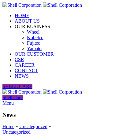
HOME
ABOUT US
OUR BUSINESS
Wheel
Kobelco
Fujitec
Yamato
OUR CUSTOMER
CSR
CAREER
CONTACT
NEWS
SHELL CARE
Shell Care
Menu
News
Home
»
Uncategorized
»
Uncategorized