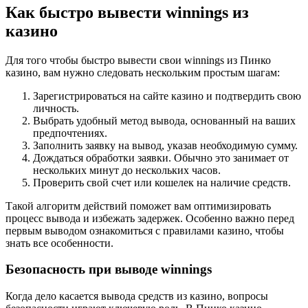
Как быстро вывести winnings из
казино
Для того чтобы быстро вывести свои winnings из Пинко
казино, вам нужно следовать нескольким простым шагам:
Зарегистрироваться на сайте казино и подтвердить свою
личность.
Выбрать удобный метод вывода, основанный на ваших
предпочтениях.
Заполнить заявку на вывод, указав необходимую сумму.
Дождаться обработки заявки. Обычно это занимает от
нескольких минут до нескольких часов.
Проверить свой счет или кошелек на наличие средств.
Такой алгоритм действий поможет вам оптимизировать
процесс вывода и избежать задержек. Особенно важно перед
первым выводом ознакомиться с правилами казино, чтобы
знать все особенности.
Безопасность при выводе winnings
Когда дело касается вывода средств из казино, вопросы