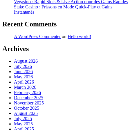
Vegasino : Rapid Slots & Live Action pour des Gains Rapides
Stake Casino : Frissons en Mode Quick‑Play et Gains
Instantanés
Recent Comments
A WordPress Commenter
on
Hello world!
Archives
August 2026
July 2026
June 2026
May 2026
April 2026
March 2026
February 2026
December 2025
November 2025
October 2025
August 2025
July 2025
May 2025
April 2025