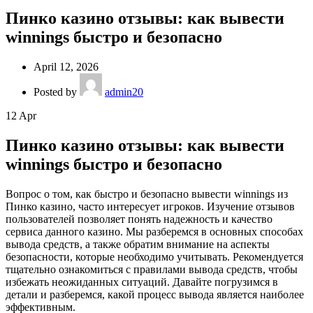
Пинко казино отзывы: как вывести
winnings быстро и безопасно
April 12, 2026
Posted by
admin20
12
Apr
Пинко казино отзывы: как вывести
winnings быстро и безопасно
Вопрос о том, как быстро и безопасно вывести winnings из
Пинко казино, часто интересует игроков. Изучение отзывов
пользователей позволяет понять надежность и качество
сервиса данного казино. Мы разберемся в основных способах
вывода средств, а также обратим внимание на аспекты
безопасности, которые необходимо учитывать. Рекомендуется
тщательно ознакомиться с правилами вывода средств, чтобы
избежать неожиданных ситуаций. Давайте погрузимся в
детали и разберемся, какой процесс вывода является наиболее
эффективным.