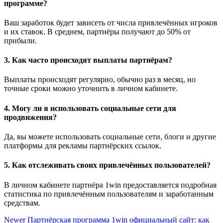
программе?
Ваш заработок будет зависеть от числа привлечённых игроков
и их ставок. В среднем, партнёры получают до 50% от
прибыли.
3. Как часто происходят выплаты партнёрам?
Выплаты происходят регулярно, обычно раз в месяц, но
точные сроки можно уточнить в личном кабинете.
4. Могу ли я использовать социальные сети для
продвижения?
Да, вы можете использовать социальные сети, блоги и другие
платформы для рекламы партнёрских ссылок.
5. Как отслеживать своих привлечённых пользователей?
В личном кабинете партнёра 1win предоставляется подробная
статистика по привлечённым пользователям и заработанным
средствам.
Newer
Партнёрская программа 1win официальный сайт: как