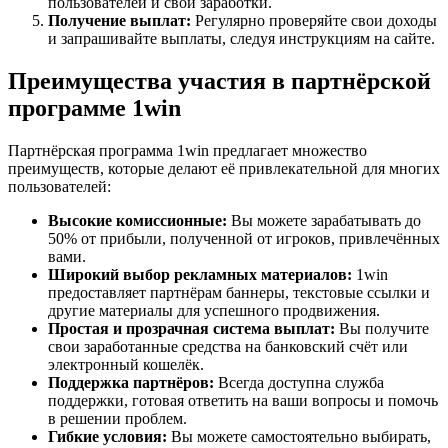
пользователей и свои заработки.
Получение выплат:
Регулярно проверяйте свои доходы
и запрашивайте выплаты, следуя инструкциям на сайте.
Преимущества участия в партнёрской
программе 1win
Партнёрская программа 1win предлагает множество
преимуществ, которые делают её привлекательной для многих
пользователей:
Высокие комиссионные:
Вы можете зарабатывать до
50% от прибыли, полученной от игроков, привлечённых
вами.
Широкий выбор рекламных материалов:
1win
предоставляет партнёрам баннеры, текстовые ссылки и
другие материалы для успешного продвижения.
Простая и прозрачная система выплат:
Вы получите
свои заработанные средства на банковский счёт или
электронный кошелёк.
Поддержка партнёров:
Всегда доступна служба
поддержки, готовая ответить на ваши вопросы и помочь
в решении проблем.
Гибкие условия:
Вы можете самостоятельно выбирать,