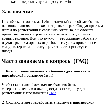
как и где рекламировать услуги 1win.
Заключение
Партнёрская программа 1win – отличный способ заработать
на своих знаниях о ставках и азартных играх. Следуя простым
шагам по регистрации и созданию контента, вы сможете
привлекать новых игроков и получать за это достойное
вознаграждение. Всё, что нужно — это желание работать и
изучать рынок азартных игр. Помните, успех приходит не
сразу, но терпение и целеустремленность принесут свои
плоды.
Часто задаваемые вопросы (FAQ)
1. Каковы минимальные требования для участия в
партнёрской программе 1win?
Чтобы стать партнёром, вам необходимо быть
совершеннолетним и иметь доступ к интернету для
регистрации и продвижения
1win
.
2. Сколько я могу заработать, участвуя в партнёрской