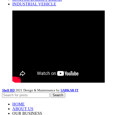
INDUSTRIAL VEHICLE
Shell BD
2021 Design & Maintenance by
SARKAR IT
Search
HOME
ABOUT US
OUR BUSINESS