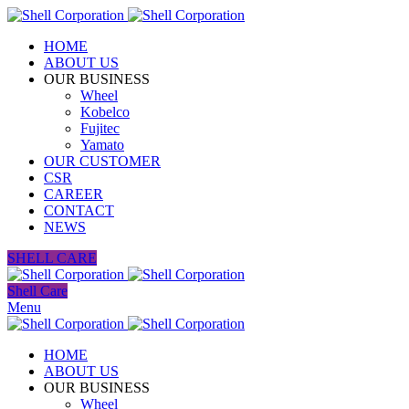
HOME
ABOUT US
OUR BUSINESS
Wheel
Kobelco
Fujitec
Yamato
OUR CUSTOMER
CSR
CAREER
CONTACT
NEWS
SHELL CARE
Shell Care
Menu
HOME
ABOUT US
OUR BUSINESS
Wheel