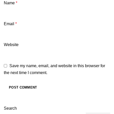
Name
*
Email
*
Website
Save my name, email, and website in this browser for
the next time I comment.
Search