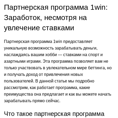
Партнерская программа 1win:
Заработок, несмотря на
увлечение ставками
Партнерская программа 1win предоставляет
уникальную возможность зарабатывать деньги,
наслаждаясь вашим хобби — ставками на спорт и
азартными играми. Эта программа позволяет вам не
только участвовать в увлекательном мире беттинга, но
и получать доход от привлечения новых
пользователей. В данной статье мы подробно
рассмотрим, как работает программа, какие
преимущества она предлагает и как вы можете начать
зарабатывать прямо сейчас.
Что такое партнерская программа