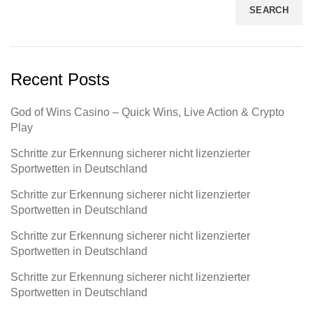
SEARCH
Recent Posts
God of Wins Casino – Quick Wins, Live Action & Crypto
Play
Schritte zur Erkennung sicherer nicht lizenzierter
Sportwetten in Deutschland
Schritte zur Erkennung sicherer nicht lizenzierter
Sportwetten in Deutschland
Schritte zur Erkennung sicherer nicht lizenzierter
Sportwetten in Deutschland
Schritte zur Erkennung sicherer nicht lizenzierter
Sportwetten in Deutschland