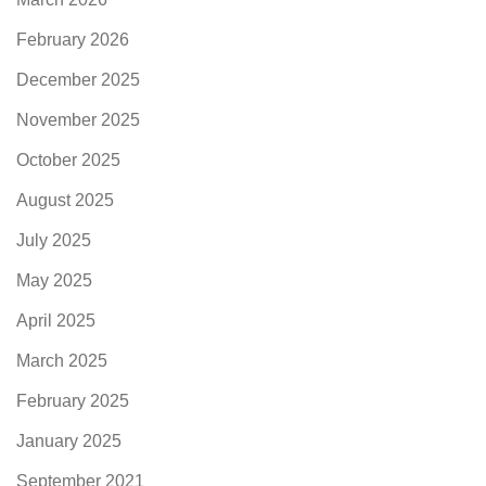
February 2026
December 2025
November 2025
October 2025
August 2025
July 2025
May 2025
April 2025
March 2025
February 2025
January 2025
September 2021