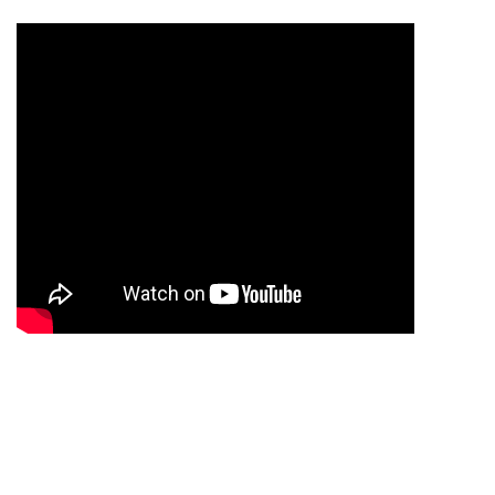
Shell BD
2021 Design & Maintenance by
SARKAR IT