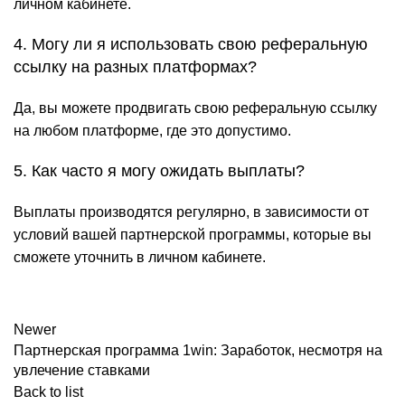
личном кабинете.
4. Могу ли я использовать свою реферальную
ссылку на разных платформах?
Да, вы можете продвигать свою реферальную ссылку
на любом платформе, где это допустимо.
5. Как часто я могу ожидать выплаты?
Выплаты производятся регулярно, в зависимости от
условий вашей партнерской программы, которые вы
сможете уточнить в личном кабинете.
Newer
Партнерская программа 1win: Заработок, несмотря на
увлечение ставками
Back to list