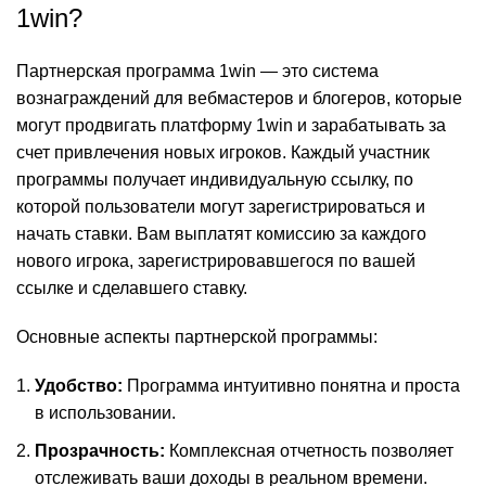
1win?
Партнерская программа 1win — это система
вознаграждений для вебмастеров и блогеров, которые
могут продвигать платформу 1win и зарабатывать за
счет привлечения новых игроков. Каждый участник
программы получает индивидуальную ссылку, по
которой пользователи могут зарегистрироваться и
начать ставки. Вам выплатят комиссию за каждого
нового игрока, зарегистрировавшегося по вашей
ссылке и сделавшего ставку.
Основные аспекты партнерской программы:
Удобство:
Программа интуитивно понятна и проста
в использовании.
Прозрачность:
Комплексная отчетность позволяет
отслеживать ваши доходы в реальном времени.