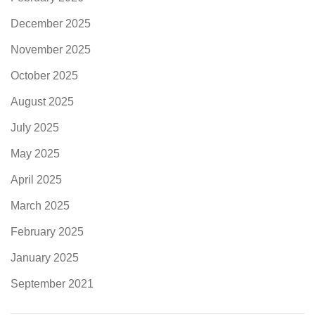
December 2025
November 2025
October 2025
August 2025
July 2025
May 2025
April 2025
March 2025
February 2025
January 2025
September 2021