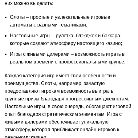
них можно выделить:
Слоты – простые и увлекательные игровые
автоматы с разными тематиками;
Настольные игры – рулетка, блэкджек и баккара,
которые создают атмосферу настоящего казино;
Игры с живыми дилерами – возможность играть в
реальном времени с профессиональными крупье.
Каждая категория игр имеет свои особенности и
преимущества. Слоты, например, зачастую
предоставляют игрокам возможность выиграть
крупные призы благодаря прогрессивным джекпотам.
Настольные игры, в свою очередь, обогащают игровой
опыт благодаря стратегическим элементам. Игра с
живыми дилерами обеспечивает уникальную
атмосферу, которая приближает онлайн-игроков к
реальному казино.