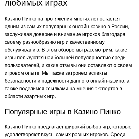
любимых играх
Казино Пинко на протяжении многих лет остается
одним из самых популярных онлайн-казино в России,
заслуживая доверие и внимание игроков благодаря
своему разнообразию игр и качественному
обслуживанию. В этом обзоре мы рассмотрим, какие
игры пользуются наибольшей популярностью среди
пользователей, и какие отзывы они оставляют о своем
игровом опыте. Мы также затронем аспекты
безопасности и надежности данного онлайн-казино, а
также поделимся ссылками на мнения экспертов в
области азартных игр.
Популярные игры в Казино Пинко
Казино Пинко предлагает широкий выбор игр, которые
удовлетворяют вкусы самых разных игроков. Среди