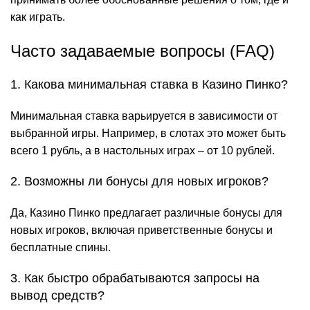
как играть.
Часто задаваемые вопросы (FAQ)
1. Какова минимальная ставка в Казино Пинко?
Минимальная ставка варьируется в зависимости от
выбранной игры. Например, в слотах это может быть
всего 1 рубль, а в настольных играх – от 10 рублей.
2. Возможны ли бонусы для новых игроков?
Да, Казино Пинко предлагает различные бонусы для
новых игроков, включая приветственные бонусы и
бесплатные спины.
3. Как быстро обрабатываются запросы на
вывод средств?