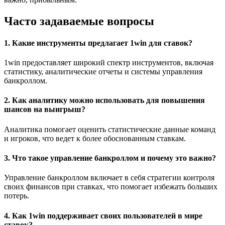
Часто задаваемые вопросы
1. Какие инструменты предлагает 1win для ставок?
1win предоставляет широкий спектр инструментов, включая
статистику, аналитические отчеты и системы управления
банкроллом.
2. Как аналитику можно использовать для повышения
шансов на выигрыш?
Аналитика помогает оценить статистические данные команд
и игроков, что ведет к более обоснованным ставкам.
3. Что такое управление банкроллом и почему это важно?
Управление банкроллом включает в себя стратегии контроля
своих финансов при ставках, что помогает избежать больших
потерь.
4. Как 1win поддерживает своих пользователей в мире
ставок?