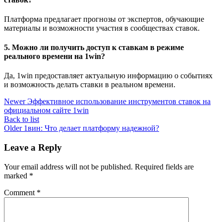
Платформа предлагает прогнозы от экспертов, обучающие
материалы и возможности участия в сообществах ставок.
5. Можно ли получить доступ к ставкам в режиме
реального времени на 1win?
Да, 1win предоставляет актуальную информацию о событиях
и возможность делать ставки в реальном времени.
Newer
Эффективное использование инструментов ставок на
официальном сайте 1win
Back to list
Older
1вин: Что делает платформу надежной?
Leave a Reply
Your email address will not be published.
Required fields are
marked
*
Comment
*