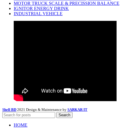
MOTOR TRUCK SCALE & PRECISSION BALANCE
IGNITOR ENERGY DRINK
INDUSTRIAL VEHICLE
Shell BD
2021 Design & Maintenance by
SARKAR IT
Search
HOME