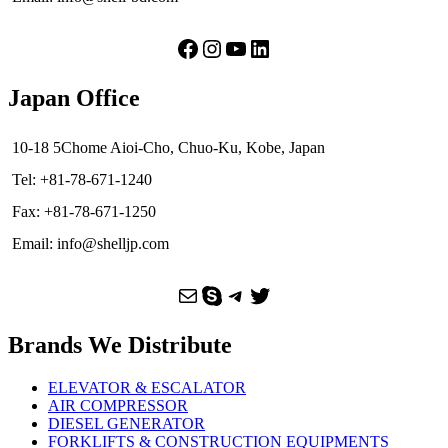
Facebook
Instagram
YouTube
LinkedIn
Japan Office
10-18 5Chome Aioi-Cho, Chuo-Ku, Kobe, Japan
Tel: +81-78-671-1240
Fax: +81-78-671-1250
Email: info@shelljp.com
Mail
Skype
Telegram
Twitter
Brands We Distribute
ELEVATOR & ESCALATOR
AIR COMPRESSOR
DIESEL GENERATOR
FORKLIFTS & CONSTRUCTION EQUIPMENTS