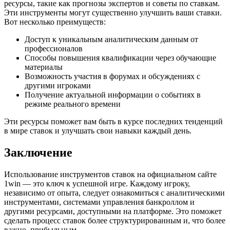
ресурсы, такие как прогнозы экспертов и советы по ставкам.
Эти инструменты могут существенно улучшить ваши ставки.
Вот несколько преимуществ:
Доступ к уникальным аналитическим данным от
профессионалов
Способы повышения квалификации через обучающие
материалы
Возможность участия в форумах и обсуждениях с
другими игроками
Получение актуальной информации о событиях в
режиме реального времени
Эти ресурсы поможет вам быть в курсе последних тенденций
в мире ставок и улучшать свои навыки каждый день.
Заключение
Использование инструментов ставок на официальном сайте
1win — это ключ к успешной игре. Каждому игроку,
независимо от опыта, следует ознакомиться с аналитическими
инструментами, системами управления банкроллом и
другими ресурсами, доступными на платформе. Это поможет
сделать процесс ставок более структурированным и, что более
важно, прибыльным.