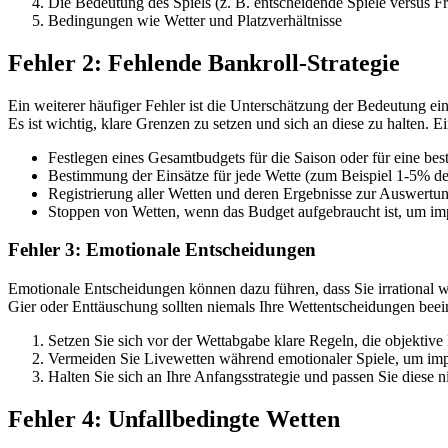
Die Bedeutung des Spiels (z. B. entscheidende Spiele versus Fr
Bedingungen wie Wetter und Platzverhältnisse
Fehler 2: Fehlende Bankroll-Strategie
Ein weiterer häufiger Fehler ist die Unterschätzung der Bedeutung ei
Es ist wichtig, klare Grenzen zu setzen und sich an diese zu halten. Ei
Festlegen eines Gesamtbudgets für die Saison oder für eine be
Bestimmung der Einsätze für jede Wette (zum Beispiel 1-5% de
Registrierung aller Wetten und deren Ergebnisse zur Auswertu
Stoppen von Wetten, wenn das Budget aufgebraucht ist, um im
Fehler 3: Emotionale Entscheidungen
Emotionale Entscheidungen können dazu führen, dass Sie irrational w
Gier oder Enttäuschung sollten niemals Ihre Wettentscheidungen beei
Setzen Sie sich vor der Wettabgabe klare Regeln, die objektive 
Vermeiden Sie Livewetten während emotionaler Spiele, um imp
Halten Sie sich an Ihre Anfangsstrategie und passen Sie diese n
Fehler 4: Unfallbedingte Wetten