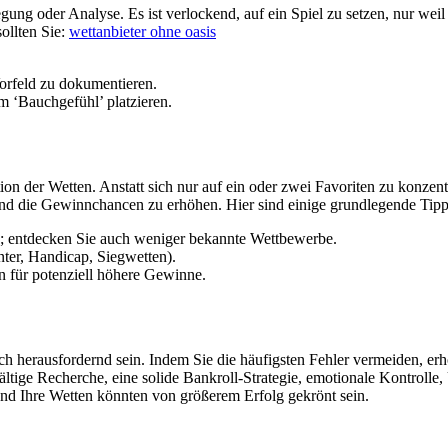
ung oder Analyse. Es ist verlockend, auf ein Spiel zu setzen, nur weil 
ollten Sie:
wettanbieter ohne oasis
orfeld zu dokumentieren.
m ‘Bauchgefühl’ platzieren.
tion der Wetten. Anstatt sich nur auf ein oder zwei Favoriten zu konzen
und die Gewinnchancen zu erhöhen. Hier sind einige grundlegende Tipps
en; entdecken Sie auch weniger bekannte Wettbewerbe.
ter, Handicap, Siegwetten).
n für potenziell höhere Gewinne.
 herausfordernd sein. Indem Sie die häufigsten Fehler vermeiden, erh
ältige Recherche, eine solide Bankroll-Strategie, emotionale Kontrolle
 und Ihre Wetten könnten von größerem Erfolg gekrönt sein.