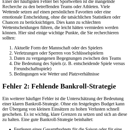
Einer der häufigsten Fehler bei Sportwetten ist die mangelnde
Recherche zu den betreffenden Teams oder Athleten. Viele
Wettende setzen auf einen persönlichen Favoriten oder eine
emotionale Entscheidung, ohne die tatsächlichen Statistiken oder
Chancen zu berücksichtigen. Dies kann zu schlechten
Wettentscheidungen führen, die leicht hätten vermieden werden
können. Hier sind einige wichtige Punkte, die Sie recherchieren
sollten:
Aktuelle Form der Mannschaft oder des Spielers
Verletzungen oder Sperren von Schlüsselspielern
Daten zu vergangenen Begegnungen zwischen den Teams
Die Bedeutung des Spiels (z. B. entscheidende Spiele versus
Freundschaftsspiele)
Bedingungen wie Wetter und Platzverhältnisse
Fehler 2: Fehlende Bankroll-Strategie
Ein weiterer häufiger Fehler ist die Unterschätzung der Bedeutung
einer klaren Bankroll-Strategie. Ohne ein festgelegtes Budget kann
der Übergang von kleinen Einsätzen zu hohen Verlusten schnell
geschehen. Es ist wichtig, klare Grenzen zu setzen und sich an diese
zu halten. Eine gute Bankroll-Strategie beinhaltet:
Festlegen eines Gesamtbudgets für die Saison oder für eine