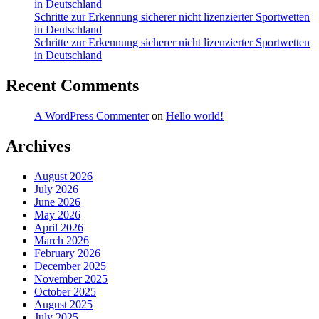
in Deutschland
Schritte zur Erkennung sicherer nicht lizenzierter Sportwetten
in Deutschland
Schritte zur Erkennung sicherer nicht lizenzierter Sportwetten
in Deutschland
Recent Comments
A WordPress Commenter
on
Hello world!
Archives
August 2026
July 2026
June 2026
May 2026
April 2026
March 2026
February 2026
December 2025
November 2025
October 2025
August 2025
July 2025