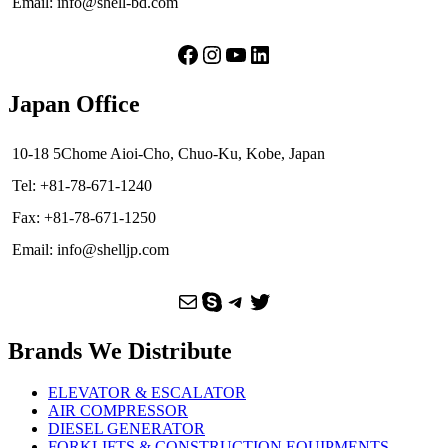
Email: info@shell-bd.com
Facebook
Instagram
YouTube
LinkedIn
Japan Office
10-18 5Chome Aioi-Cho, Chuo-Ku, Kobe, Japan
Tel: +81-78-671-1240
Fax: +81-78-671-1250
Email: info@shelljp.com
Mail
Skype
Telegram
Twitter
Brands We Distribute
ELEVATOR & ESCALATOR
AIR COMPRESSOR
DIESEL GENERATOR
FORKLIFTS & CONSTRUCTION EQUIPMENTS