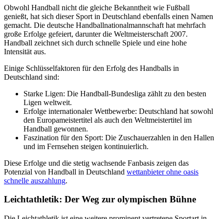
Obwohl Handball nicht die gleiche Bekanntheit wie Fußball
genießt, hat sich dieser Sport in Deutschland ebenfalls einen Namen
gemacht. Die deutsche Handballnationalmannschaft hat mehrfach
große Erfolge gefeiert, darunter die Weltmeisterschaft 2007.
Handball zeichnet sich durch schnelle Spiele und eine hohe
Intensität aus.
Einige Schlüsselfaktoren für den Erfolg des Handballs in
Deutschland sind:
Starke Ligen: Die Handball-Bundesliga zählt zu den besten
Ligen weltweit.
Erfolge internationaler Wettbewerbe: Deutschland hat sowohl
den Europameistertitel als auch den Weltmeistertitel im
Handball gewonnen.
Faszination für den Sport: Die Zuschauerzahlen in den Hallen
und im Fernsehen steigen kontinuierlich.
Diese Erfolge und die stetig wachsende Fanbasis zeigen das
Potenzial von Handball in Deutschland
wettanbieter ohne oasis
schnelle auszahlung
.
Leichtathletik: Der Weg zur olympischen Bühne
Die Leichtathletik ist eine weitere prominent vertretene Sportart in