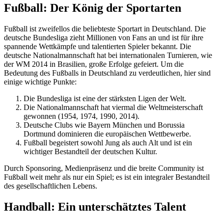
Fußball: Der König der Sportarten
Fußball ist zweifellos die beliebteste Sportart in Deutschland. Die
deutsche Bundesliga zieht Millionen von Fans an und ist für ihre
spannende Wettkämpfe und talentierten Spieler bekannt. Die
deutsche Nationalmannschaft hat bei internationalen Turnieren, wie
der WM 2014 in Brasilien, große Erfolge gefeiert. Um die
Bedeutung des Fußballs in Deutschland zu verdeutlichen, hier sind
einige wichtige Punkte:
Die Bundesliga ist eine der stärksten Ligen der Welt.
Die Nationalmannschaft hat viermal die Weltmeisterschaft
gewonnen (1954, 1974, 1990, 2014).
Deutsche Clubs wie Bayern München und Borussia
Dortmund dominieren die europäischen Wettbewerbe.
Fußball begeistert sowohl Jung als auch Alt und ist ein
wichtiger Bestandteil der deutschen Kultur.
Durch Sponsoring, Medienpräsenz und die breite Community ist
Fußball weit mehr als nur ein Spiel; es ist ein integraler Bestandteil
des gesellschaftlichen Lebens.
Handball: Ein unterschätztes Talent