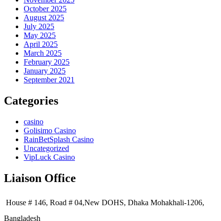
October 2025
August 2025
July 2025
May 2025
April 2025
March 2025
February 2025
January 2025
September 2021
Categories
casino
Golisimo Casino
RainBetSplash Casino
Uncategorized
VipLuck Casino
Liaison Office
House # 146, Road # 04,New DOHS, Dhaka Mohakhali-1206,
Bangladesh