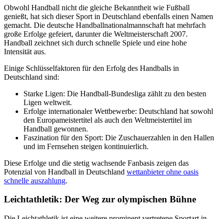
Obwohl Handball nicht die gleiche Bekanntheit wie Fußball
genießt, hat sich dieser Sport in Deutschland ebenfalls einen Namen
gemacht. Die deutsche Handballnationalmannschaft hat mehrfach
große Erfolge gefeiert, darunter die Weltmeisterschaft 2007.
Handball zeichnet sich durch schnelle Spiele und eine hohe
Intensität aus.
Einige Schlüsselfaktoren für den Erfolg des Handballs in
Deutschland sind:
Starke Ligen: Die Handball-Bundesliga zählt zu den besten
Ligen weltweit.
Erfolge internationaler Wettbewerbe: Deutschland hat sowohl
den Europameistertitel als auch den Weltmeistertitel im
Handball gewonnen.
Faszination für den Sport: Die Zuschauerzahlen in den Hallen
und im Fernsehen steigen kontinuierlich.
Diese Erfolge und die stetig wachsende Fanbasis zeigen das
Potenzial von Handball in Deutschland
wettanbieter ohne oasis
schnelle auszahlung
.
Leichtathletik: Der Weg zur olympischen Bühne
Die Leichtathletik ist eine weitere prominent vertretene Sportart in