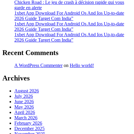
Chicken Road : Le jeu de crash à décision rapide qui vous
garde en alerte
1xbet App Download For Android Os And Ios Up-to-date
2026 Guide Target Com India”
1xbet App Download For Android Os And Ios Up-to-date
2026 Guide Target Com India”
1xbet App Download For Android Os And Ios Up-to-date
2026 Guide Target Com India”
Recent Comments
A WordPress Commenter
on
Hello world!
Archives
August 2026
July 2026
June 2026
May 2026
April 2026
March 2026
February 2026
December 2025
November 2025