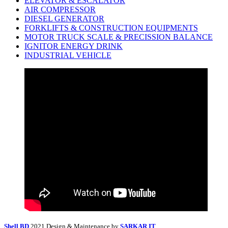
ELEVATOR & ESCALATOR
AIR COMPRESSOR
DIESEL GENERATOR
FORKLIFTS & CONSTRUCTION EQUIPMENTS
MOTOR TRUCK SCALE & PRECISSION BALANCE
IGNITOR ENERGY DRINK
INDUSTRIAL VEHICLE
Shell BD
2021 Design & Maintenance by
SARKAR IT