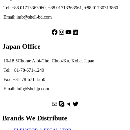
Tel: +88 01713363960, +88 01713363961, +88 01730313860
Email: info@shell-bd.com
Facebook
Instagram
YouTube
LinkedIn
Japan Office
10-18 5Chome Aioi-Cho, Chuo-Ku, Kobe, Japan
Tel: +81-78-671-1240
Fax: +81-78-671-1250
Email: info@shelljp.com
Mail
Skype
Telegram
Twitter
Brands We Distribute