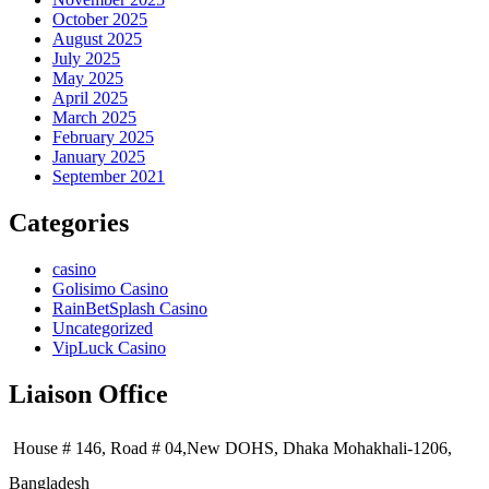
October 2025
August 2025
July 2025
May 2025
April 2025
March 2025
February 2025
January 2025
September 2021
Categories
casino
Golisimo Casino
RainBetSplash Casino
Uncategorized
VipLuck Casino
Liaison Office
House # 146, Road # 04,New DOHS, Dhaka Mohakhali-1206,
Bangladesh