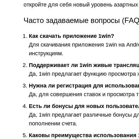
откройте для себя новый уровень азартных 
Часто задаваемые вопросы (FAQ
Как скачать приложение 1win?
Для скачивания приложения 1win на Andr
инструкциям.
Поддерживает ли 1win живые трансля
Да, 1win предлагает функцию просмотра 
Нужна ли регистрация для использов
Да, для совершения ставок и просмотра 
Есть ли бонусы для новых пользовате
Да, 1win предлагает различные бонусы д
пополнении счета.
Каковы преимущества использования 