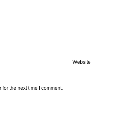
Website
 for the next time I comment.