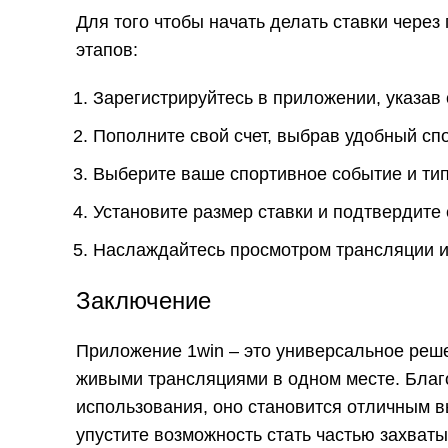
Для того чтобы начать делать ставки через
этапов:
Зарегистрируйтесь в приложении, указав
Пополните свой счет, выбрав удобный сп
Выберите ваше спортивное событие и тип
Установите размер ставки и подтвердите 
Наслаждайтесь просмотром трансляции и
Заключение
Приложение 1win – это универсальное решен
живыми трансляциями в одном месте. Благ
использования, оно становится отличным в
упустите возможность стать частью захват