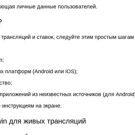
ающая личные данные пользователей.
?
 трансляций и ставок, следуйте этим простым шагам
n;
х платформ (Android или iOS);
ство;
 приложений из неизвестных источников (для Android
 инструкциям на экране.
in для живых трансляций