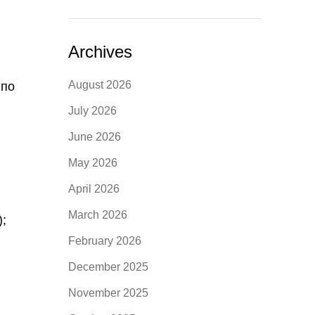
Archives
August 2026
 по
July 2026
June 2026
May 2026
April 2026
March 2026
);
February 2026
December 2025
November 2025