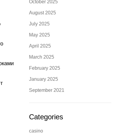
October 2025
August 2025
о
July 2025
May 2025
то
April 2025
March 2025
оками
February 2025
January 2025
т
September 2021
Categories
casino