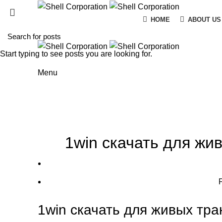
HOME
ABOUT US
Start typing to see posts you are looking for.
Menu
News
HOME
UNCATEGORIZED
1win скачать для жи
1win скачать для живых тр