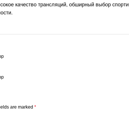
сокое качество трансляций, обширный выбор спорт
ости.
ор
ор
ields are marked
*