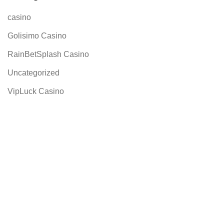
casino
Golisimo Casino
RainBetSplash Casino
Uncategorized
VipLuck Casino
Liaison Office
House # 146, Road # 04,New DOHS, Dhaka Mohakhali-
1206, Bangladesh
Tel: +88 01713363960, +88 01713363961, +88
01730313860