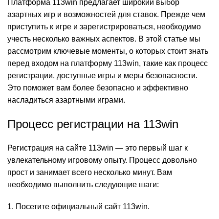
Платформа 113win предлагает широкий выбор
азартных игр и возможностей для ставок. Прежде чем
приступить к игре и зарегистрироваться, необходимо
учесть несколько важных аспектов. В этой статье мы
рассмотрим ключевые моменты, о которых стоит знать
перед входом на платформу 113win, такие как процесс
регистрации, доступные игры и меры безопасности.
Это поможет вам более безопасно и эффективно
насладиться азартными играми.
Процесс регистрации на 113win
Регистрация на сайте 113win — это первый шаг к
увлекательному игровому опыту. Процесс довольно
прост и занимает всего несколько минут. Вам
необходимо выполнить следующие шаги:
Посетите официальный сайт 113win.