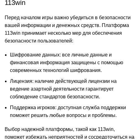
113win
Перед началом игры важно убедиться в безопасности
вашей информации и денежных средств. Платформа
113win принимает несколько мер для обеспечения
безопасности пользователей:
Шифрование данных: все личные данные и
финансовая информация защищены с помощью
современных технологий шифрования.
Лицензия: наличие действующей лицензии на
ведение азартной деятельности гарантирует
соблюдение стандартов безопасности.
Поддержка игроков: доступная служба поддержки
поможет решить любые вопросы и проблемы.
Выбор надежной платформы, такой как 113win,
поможет избежать неприятностей и сосредоточиться на