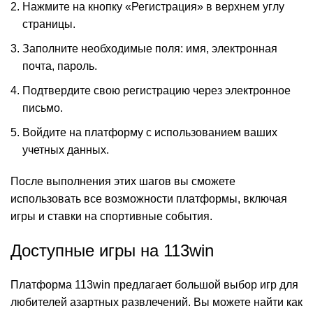
Нажмите на кнопку «Регистрация» в верхнем углу
страницы.
Заполните необходимые поля: имя, электронная
почта, пароль.
Подтвердите свою регистрацию через электронное
письмо.
Войдите на платформу с использованием ваших
учетных данных.
После выполнения этих шагов вы сможете
использовать все возможности платформы, включая
игры и ставки на спортивные события.
Доступные игры на 113win
Платформа 113win предлагает большой выбор игр для
любителей азартных развлечений. Вы можете найти как