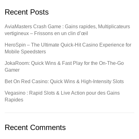
Recent Posts
AviaMasters Crash Game : Gains rapides, Multiplicateurs
vertigineux – Frissons en un clin d’œil
HeroSpin – The Ultimate Quick‑Hit Casino Experience for
Mobile Speedsters
JokaRoom: Quick Wins & Fast Play for the On‑The‑Go
Gamer
Bet On Red Casino: Quick Wins & High‑Intensity Slots
Vegasino : Rapid Slots & Live Action pour des Gains
Rapides
Recent Comments