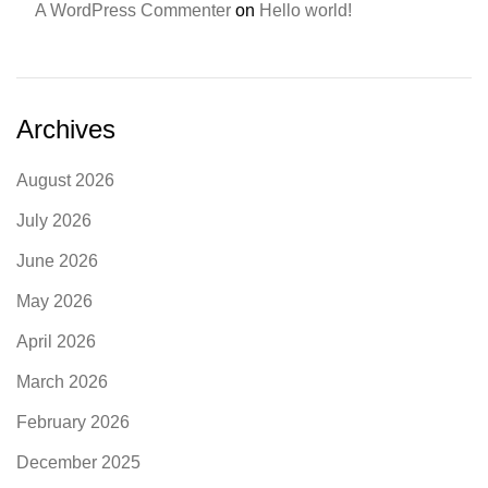
A WordPress Commenter
on
Hello world!
Archives
August 2026
July 2026
June 2026
May 2026
April 2026
March 2026
February 2026
December 2025