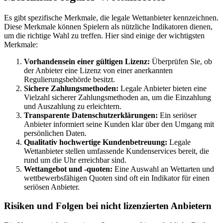
Es gibt spezifische Merkmale, die legale Wettanbieter kennzeichnen.
Diese Merkmale können Spielern als nützliche Indikatoren dienen,
um die richtige Wahl zu treffen. Hier sind einige der wichtigsten
Merkmale:
Vorhandensein einer gültigen Lizenz:
Überprüfen Sie, ob
der Anbieter eine Lizenz von einer anerkannten
Regulierungsbehörde besitzt.
Sichere Zahlungsmethoden:
Legale Anbieter bieten eine
Vielzahl sicherer Zahlungsmethoden an, um die Einzahlung
und Auszahlung zu erleichtern.
Transparente Datenschutzerklärungen:
Ein seriöser
Anbieter informiert seine Kunden klar über den Umgang mit
persönlichen Daten.
Qualitativ hochwertige Kundenbetreuung:
Legale
Wettanbieter stellen umfassende Kundenservices bereit, die
rund um die Uhr erreichbar sind.
Wettangebot und -quoten:
Eine Auswahl an Wettarten und
wettbewerbsfähigen Quoten sind oft ein Indikator für einen
seriösen Anbieter.
Risiken und Folgen bei nicht lizenzierten Anbietern