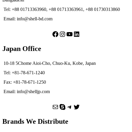
Tel: +88 01713363960, +88 01713363961, +88 01730313860
Email: info@shell-bd.com
Facebook
Instagram
YouTube
LinkedIn
Japan Office
10-18 5Chome Aioi-Cho, Chuo-Ku, Kobe, Japan
Tel: +81-78-671-1240
Fax: +81-78-671-1250
Email: info@shelljp.com
Mail
Skype
Telegram
Twitter
Brands We Distribute