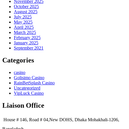
November 2025
October 2025
August 2025
July 2025
May 2025
April 2025
March 2025
February 2025
January 2025
September 2021
Categories
casino
Golisimo Casino
RainBetSplash Casino
Uncategorized
VipLuck Casino
Liaison Office
House # 146, Road # 04,New DOHS, Dhaka Mohakhali-1206,
Bangladesh