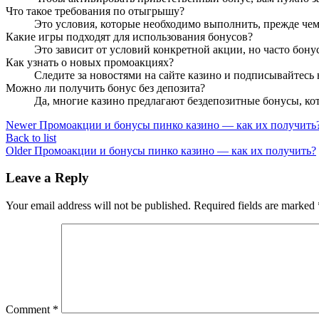
Что такое требования по отыгрышу?
Это условия, которые необходимо выполнить, прежде че
Какие игры подходят для использования бонусов?
Это зависит от условий конкретной акции, но часто бон
Как узнать о новых промоакциях?
Следите за новостями на сайте казино и подписывайтесь
Можно ли получить бонус без депозита?
Да, многие казино предлагают бездепозитные бонусы, ко
Newer
Промоакции и бонусы пинко казино — как их получить
Back to list
Older
Промоакции и бонусы пинко казино — как их получить?
Leave a Reply
Your email address will not be published.
Required fields are marked
Comment
*