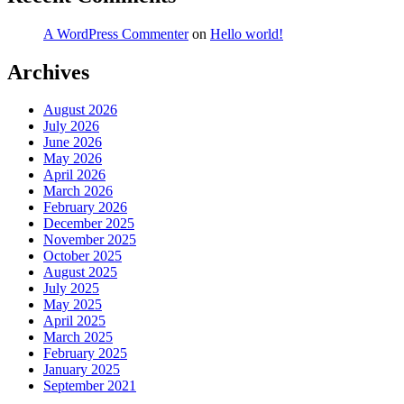
A WordPress Commenter
on
Hello world!
Archives
August 2026
July 2026
June 2026
May 2026
April 2026
March 2026
February 2026
December 2025
November 2025
October 2025
August 2025
July 2025
May 2025
April 2025
March 2025
February 2025
January 2025
September 2021