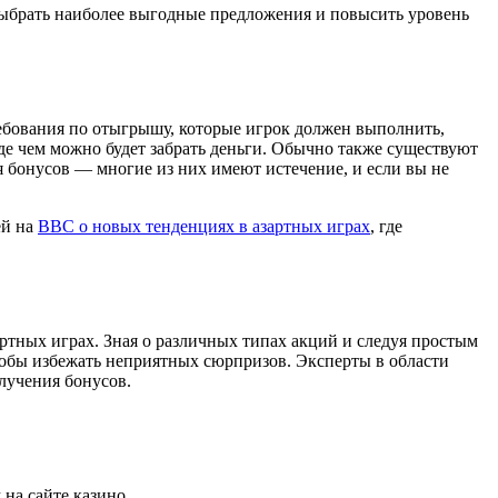
выбрать наиболее выгодные предложения и повысить уровень
ребования по отыгрышу, которые игрок должен выполнить,
де чем можно будет забрать деньги. Обычно также существуют
я бонусов — многие из них имеют истечение, и если вы не
ей на
BBC о новых тенденциях в азартных играх
, где
ртных играх. Зная о различных типах акций и следуя простым
обы избежать неприятных сюрпризов. Эксперты в области
лучения бонусов.
на сайте казино.