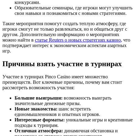
конкурсами.
Образовательные семинары, где игроки могут улучшить
свои навыки и познакомиться с новыми стратегиями.
Такие мероприятия помогут создать теплую атмосферу, где
игроки смогут не только развлекаться, но и общаться друг с
другом. Дополнительную информацию о мероприятиях
можно найти в
статье Reuters о новых стратегиях казино
, что
подтверждает интерес к экономическим аспектам азартных
игр.
Причины взять участие в турнирах
Участие в турнирах Pinco Casino имеет множество
преимуществ. Вот ключевые причины, почему вам стоит
рассмотреть возможность участия:
Большие выигрыши:
возможность выиграть
значительные денежные призы.
Новые знакомства:
шанс встретить
единомышленников и опытных игроков.
Интересные форматы:
уникальные игры и креативные
подходы к турнирам.
Отличная атмосфера:
динамичная обстановка и