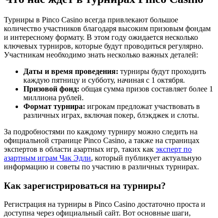
Турниры в Pinco Casino всегда привлекают большое
количество участников благодаря высоким призовым фондам
и интересному формату. В этом году ожидается несколько
ключевых турниров, которые будут проводиться регулярно.
Участникам необходимо знать несколько важных деталей:
Даты и время проведения:
турниры будут проходить
каждую пятницу и субботу, начиная с 1 октября.
Призовой фонд:
общая сумма призов составляет более 1
миллиона рублей.
Формат турнира:
игрокам предложат участвовать в
различных играх, включая покер, блэкджек и слоты.
За подробностями по каждому турниру можно следить на
официальной странице Pinco Casino, а также на страницах
экспертов в области азартных игр, таких как
эксперт по
азартным играм Чак Эдли
, который публикует актуальную
информацию и советы по участию в различных турнирах.
Как зарегистрироваться на турниры?
Регистрация на турниры в Pinco Casino достаточно проста и
доступна через официальный сайт. Вот основные шаги,