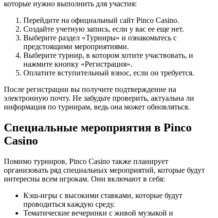
которые нужно выполнить для участия:
Перейдите на официальный сайт Pinco Casino.
Создайте учетную запись, если у вас ее еще нет.
Выберите раздел «Турниры» и ознакомьтесь с
предстоящими мероприятиями.
Выберите турнир, в котором хотите участвовать, и
нажмите кнопку «Регистрация».
Оплатите вступительный взнос, если он требуется.
После регистрации вы получите подтверждение на
электронную почту. Не забудьте проверить, актуальна ли
информация по турнирам, ведь она может обновляться.
Специальные мероприятия в Pinco
Casino
Помимо турниров, Pinco Casino также планирует
организовать ряд специальных мероприятий, которые будут
интересны всем игрокам. Они включают в себя:
Кэш-игры с высокими ставками, которые будут
проводиться каждую среду.
Тематические вечеринки с живой музыкой и