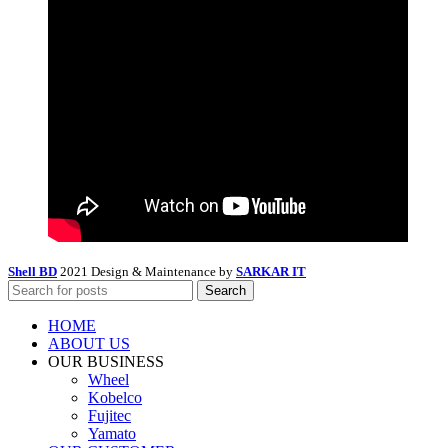
Shell BD
2021 Design & Maintenance by
SARKAR IT
Search
HOME
ABOUT US
OUR BUSINESS
Wheel
Kobelco
Fujitec
Yamato