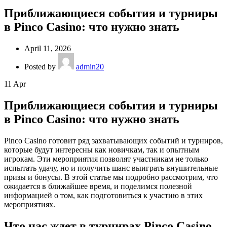
Приближающиеся события и турниры
в Pinco Casino: что нужно знать
April 11, 2026
Posted by
admin20
11
Apr
Приближающиеся события и турниры
в Pinco Casino: что нужно знать
Pinco Casino готовит ряд захватывающих событий и турниров,
которые будут интересны как новичкам, так и опытным
игрокам. Эти мероприятия позволят участникам не только
испытать удачу, но и получить шанс выиграть внушительные
призы и бонусы. В этой статье мы подробно рассмотрим, что
ожидается в ближайшее время, и поделимся полезной
информацией о том, как подготовиться к участию в этих
мероприятиях.
Что нас ждет в турнирах Pinco Casino