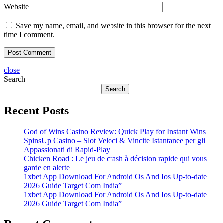
Website
Save my name, email, and website in this browser for the next
time I comment.
close
Search
Search
Recent Posts
God of Wins Casino Review: Quick Play for Instant Wins
SpinsUp Casino – Slot Veloci & Vincite Istantanee per gli
Appassionati di Rapid‑Play
Chicken Road : Le jeu de crash à décision rapide qui vous
garde en alerte
1xbet App Download For Android Os And Ios Up-to-date
2026 Guide Target Com India”
1xbet App Download For Android Os And Ios Up-to-date
2026 Guide Target Com India”