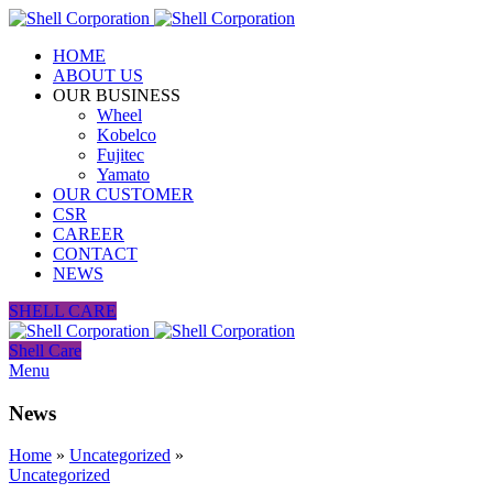
HOME
ABOUT US
OUR BUSINESS
Wheel
Kobelco
Fujitec
Yamato
OUR CUSTOMER
CSR
CAREER
CONTACT
NEWS
SHELL CARE
Shell Care
Menu
News
Home
»
Uncategorized
»
Uncategorized