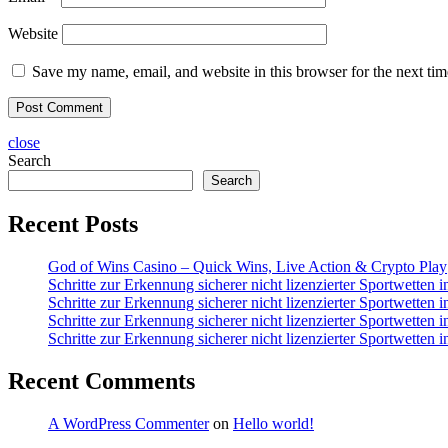
Website
Save my name, email, and website in this browser for the next ti
close
Search
Search
Recent Posts
God of Wins Casino – Quick Wins, Live Action & Crypto Play
Schritte zur Erkennung sicherer nicht lizenzierter Sportwetten 
Schritte zur Erkennung sicherer nicht lizenzierter Sportwetten 
Schritte zur Erkennung sicherer nicht lizenzierter Sportwetten 
Schritte zur Erkennung sicherer nicht lizenzierter Sportwetten 
Recent Comments
A WordPress Commenter
on
Hello world!