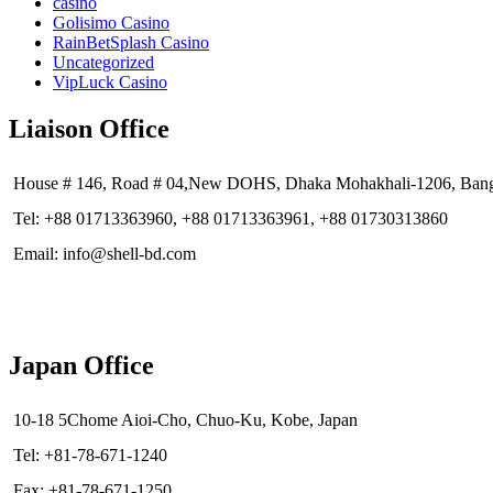
casino
Golisimo Casino
RainBetSplash Casino
Uncategorized
VipLuck Casino
Liaison Office
House # 146, Road # 04,New DOHS, Dhaka Mohakhali-1206, Bang
Tel: +88 01713363960, +88 01713363961, +88 01730313860
Email: info@shell-bd.com
Japan Office
10-18 5Chome Aioi-Cho, Chuo-Ku, Kobe, Japan
Tel: +81-78-671-1240
Fax: +81-78-671-1250