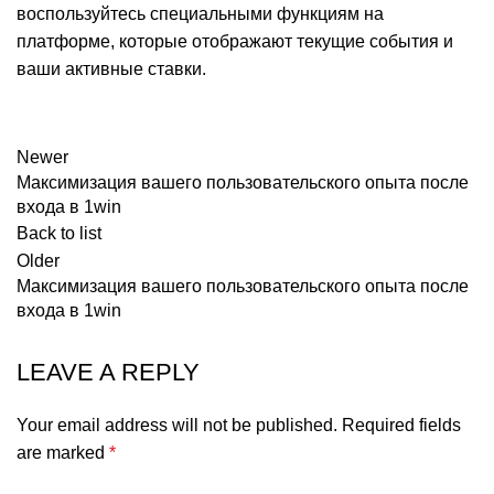
воспользуйтесь специальными функциям на
платформе, которые отображают текущие события и
ваши активные ставки.
Newer
Максимизация вашего пользовательского опыта после
входа в 1win
Back to list
Older
Максимизация вашего пользовательского опыта после
входа в 1win
LEAVE A REPLY
Your email address will not be published.
Required fields
are marked
*