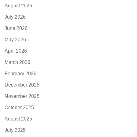
August 2026
July 2026
June 2026
May 2026
April 2026
March 2026
February 2026
December 2025
November 2025
October 2025
August 2025
July 2025