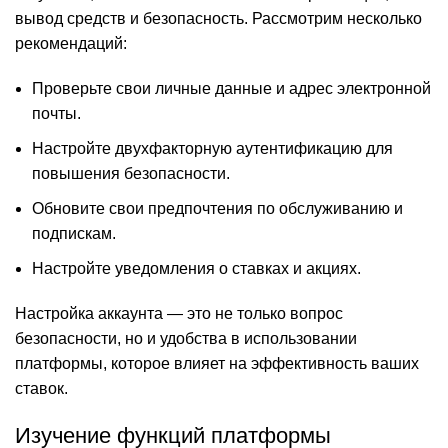
вывод средств и безопасность. Рассмотрим несколько
рекомендаций:
Проверьте свои личные данные и адрес электронной
почты.
Настройте двухфакторную аутентификацию для
повышения безопасности.
Обновите свои предпочтения по обслуживанию и
подпискам.
Настройте уведомления о ставках и акциях.
Настройка аккаунта — это не только вопрос
безопасности, но и удобства в использовании
платформы, которое влияет на эффективность ваших
ставок.
Изучение функций платформы