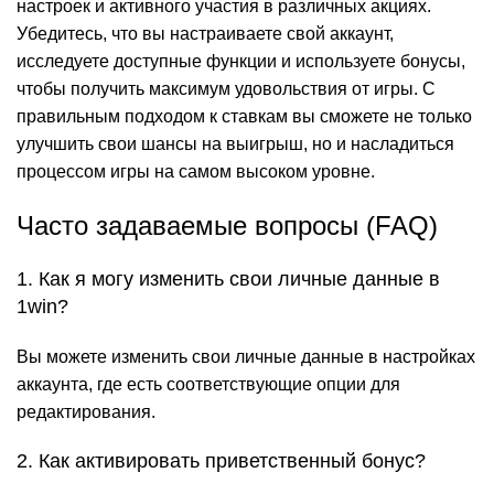
настроек и активного участия в различных акциях.
Убедитесь, что вы настраиваете свой аккаунт,
исследуете доступные функции и используете бонусы,
чтобы получить максимум удовольствия от игры. С
правильным подходом к ставкам вы сможете не только
улучшить свои шансы на выигрыш, но и насладиться
процессом игры на самом высоком уровне.
Часто задаваемые вопросы (FAQ)
1. Как я могу изменить свои личные данные в
1win?
Вы можете изменить свои личные данные в настройках
аккаунта, где есть соответствующие опции для
редактирования.
2. Как активировать приветственный бонус?