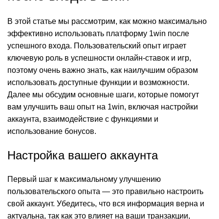
В этой статье мы рассмотрим, как можно максимально
эффективно использовать платформу 1win после
успешного входа. Пользовательский опыт играет
ключевую роль в успешности онлайн-ставок и игр,
поэтому очень важно знать, как наилучшим образом
использовать доступные функции и возможности.
Далее мы обсудим основные шаги, которые помогут
вам улучшить ваш опыт на 1win, включая настройки
аккаунта, взаимодействие с функциями и
использование бонусов.
Настройка вашего аккаунта
Первый шаг к максимальному улучшению
пользовательского опыта — это правильно настроить
свой аккаунт. Убедитесь, что вся информация верна и
актуальна, так как это влияет на ваши транзакции,