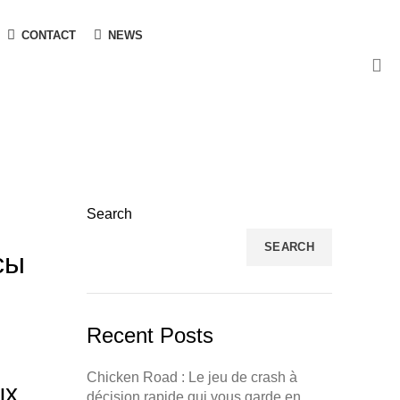
CONTACT
NEWS
Search
SEARCH
сы
Recent Posts
Chicken Road : Le jeu de crash à
ых
décision rapide qui vous garde en