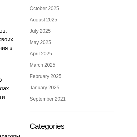
October 2025
August 2025
ов.
July 2025
своих
May 2025
ния в
April 2025
March 2025
February 2025
р
January 2025
илах
ти
September 2021
Categories
ператоры