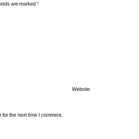
ields are marked
*
Website
 for the next time I comment.