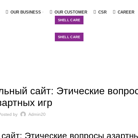
OUR BUSINESS
OUR CUSTOMER
CSR
CAREER
SHELL CARE
SHELL CARE
UNCATEGORIZED
льный сайт: Этические вопро
зартных игр
Posted by
Admin20
сайт: Этические вопросы азартн