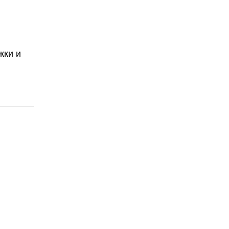
жки и