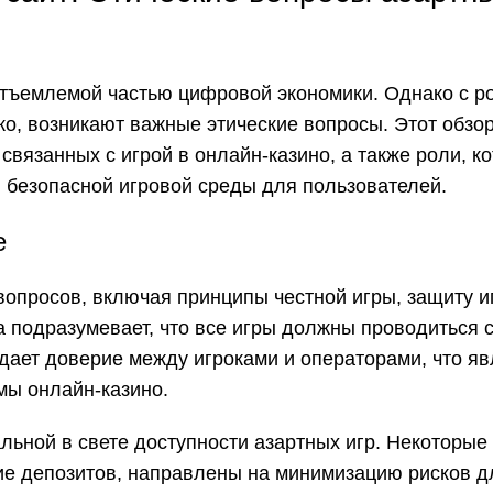
отъемлемой частью цифровой экономики. Однако с р
ко, возникают важные этические вопросы. Этот обзо
 связанных с игрой в онлайн-казино, а также роли, к
 безопасной игровой среды для пользователей.
е
вопросов, включая принципы честной игры, защиту и
а подразумевает, что все игры должны проводиться 
дает доверие между игроками и операторами, что яв
мы онлайн-казино.
льной в свете доступности азартных игр. Некоторые
ние депозитов, направлены на минимизацию рисков д