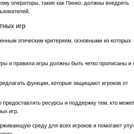
ому операторы, такие как Пинко, должны внедрять
ьзователей.
тных игр
енным этическим критериям, основными из которых
ры и правила игры должны быть четко прописаны и 
едлагать функции, которые защищают игроков от
 предоставлять ресурсы и поддержку тем, кто може
ых игр.
рживающую среду для всех игроков и помогают улу
елом.