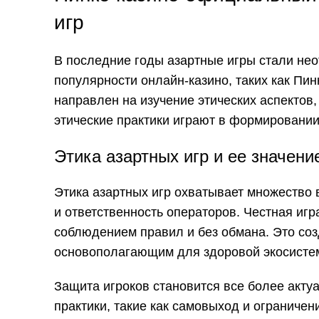
игр
В последние годы азартные игры стали не
популярности онлайн-казино, таких как Пин
направлен на изучение этических аспектов,
этические практики играют в формировании
Этика азартных игр и ее значени
Этика азартных игр охватывает множество 
и ответственность операторов. Честная игр
соблюдением правил и без обмана. Это соз
основополагающим для здоровой экосисте
Защита игроков становится все более актуа
практики, такие как самовыход и ограниче