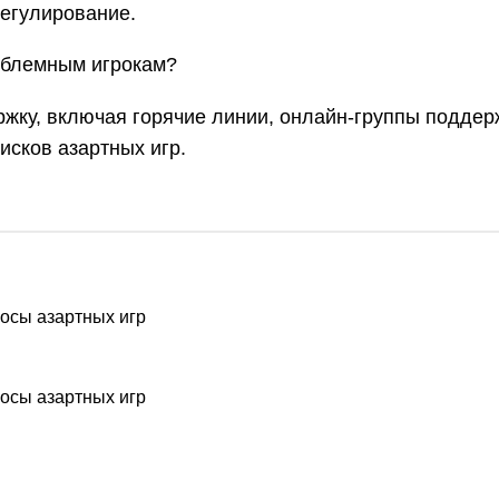
регулирование.
облемным игрокам?
жку, включая горячие линии, онлайн-группы поддер
сков азартных игр.
осы азартных игр
осы азартных игр