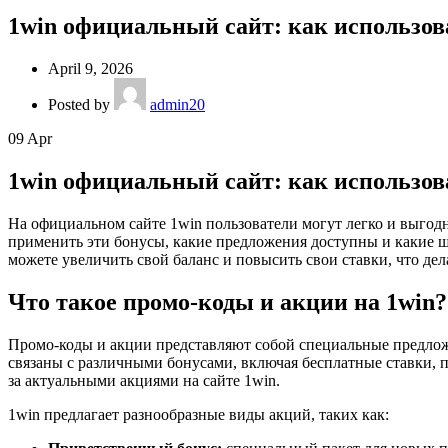
1win официальный сайт: как использов
April 9, 2026
Posted by
admin20
09
Apr
1win официальный сайт: как использов
На официальном сайте 1win пользователи могут легко и выгод
применить эти бонусы, какие предложения доступны и какие ш
можете увеличить свой баланс и повысить свои ставки, что дел
Что такое промо-коды и акции на 1win?
Промо-коды и акции представляют собой специальные предлож
связаны с различными бонусами, включая бесплатные ставки,
за актуальными акциями на сайте 1win.
1win предлагает разнообразные виды акций, таких как: