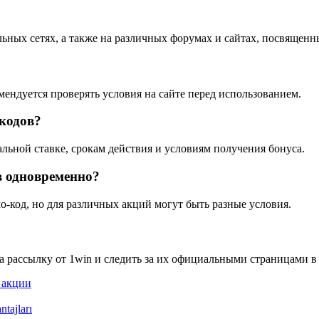
ьных сетях, а также на различных форумах и сайтах, посвященн
мендуется проверять условия на сайте перед использованием.
-кодов?
льной ставке, срокам действия и условиям получения бонуса.
в одновременно?
-код, но для различных акций могут быть разные условия.
а рассылку от 1win и следить за их официальными страницами в
 акции
tajları