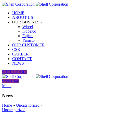
HOME
ABOUT US
OUR BUSINESS
Wheel
Kobelco
Fujitec
Yamato
OUR CUSTOMER
CSR
CAREER
CONTACT
NEWS
SHELL CARE
Shell Care
Menu
News
Home
»
Uncategorized
»
Uncategorized