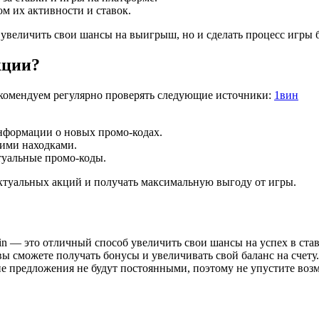
м их активности и ставок.
увеличить свои шансы на выигрыш, но и сделать процесс игры 
кции?
комендуем регулярно проверять следующие источники:
1вин
информации о новых промо-кодах.
оими находками.
ктуальные промо-коды.
актуальных акций и получать максимальную выгоду от игры.
n — это отличный способ увеличить свои шансы на успех в став
ы сможете получать бонусы и увеличивать свой баланс на счет
ие предложения не будут постоянными, поэтому не упустите во