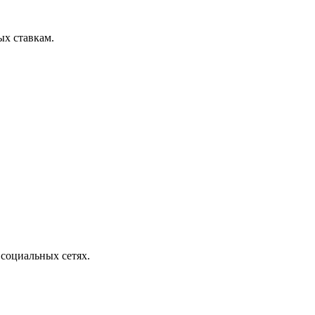
ых ставкам.
 социальных сетях.