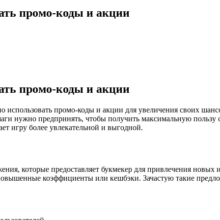
ать промо-коды и акции
ать промо-коды и акции
но использовать промо-коды и акции для увеличения своих шанс
аги нужно предпринять, чтобы получить максимальную пользу о
ает игру более увлекательной и выгодной.
ения, которые предоставляет букмекер для привлечения новых
 повышенные коэффициенты или кешбэки. Зачастую такие предло