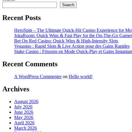
Search
Recent Posts
HeroSpin – The Ultimate Quick‑Hit Casino Experience for Mob
JokaRoom: Quick Wins & Fast Play for the On‑The‑Go Gamer
Bet On Red Casino: Quick Wins & High‑Intensity Slots
Vegasino : Rapid Slots & Live Action pour des Gains Rapides
Stake Casino : Frissons en Mode Quick‑Play et Gains Instantan
Recent Comments
A WordPress Commenter
on
Hello world!
Archives
August 2026
July 2026
June 2026
May 2026
April 2026
March 2026