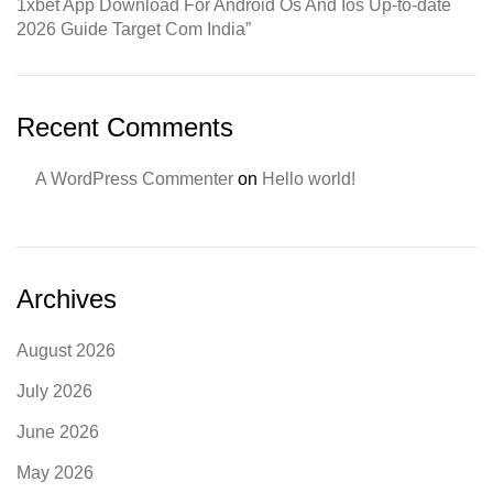
1xbet App Download For Android Os And Ios Up-to-date
2026 Guide Target Com India”
Recent Comments
A WordPress Commenter
on
Hello world!
Archives
August 2026
July 2026
June 2026
May 2026