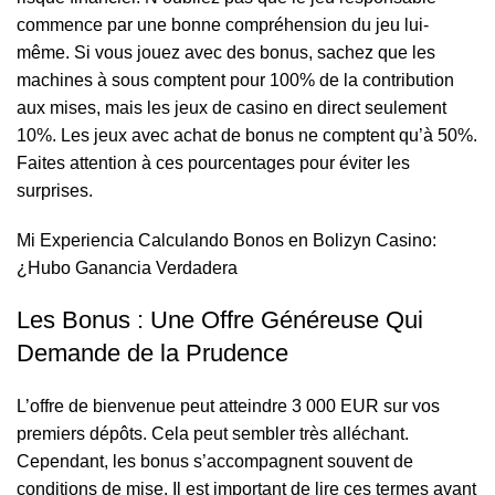
commence par une bonne compréhension du jeu lui-
même. Si vous jouez avec des bonus, sachez que les
machines à sous comptent pour 100% de la contribution
aux mises, mais les jeux de casino en direct seulement
10%. Les jeux avec achat de bonus ne comptent qu’à 50%.
Faites attention à ces pourcentages pour éviter les
surprises.
Mi Experiencia Calculando Bonos en Bolizyn Casino:
¿Hubo Ganancia Verdadera
Les Bonus : Une Offre Généreuse Qui
Demande de la Prudence
L’offre de bienvenue peut atteindre 3 000 EUR sur vos
premiers dépôts. Cela peut sembler très alléchant.
Cependant, les bonus s’accompagnent souvent de
conditions de mise. Il est important de lire ces termes avant