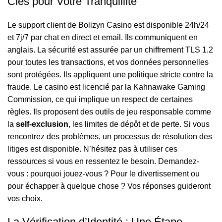
Clés pour Votre Tranquillité
Le support client de Bolizyn Casino est disponible 24h/24
et 7j/7 par chat en direct et email. Ils communiquent en
anglais. La sécurité est assurée par un chiffrement TLS 1.2
pour toutes les transactions, et vos données personnelles
sont protégées. Ils appliquent une politique stricte contre la
fraude. Le casino est licencié par la Kahnawake Gaming
Commission, ce qui implique un respect de certaines
règles. Ils proposent des outils de jeu responsable comme
la
self-exclusion
, les limites de dépôt et de perte. Si vous
rencontrez des problèmes, un processus de résolution des
litiges est disponible. N’hésitez pas à utiliser ces
ressources si vous en ressentez le besoin. Demandez-
vous : pourquoi jouez-vous ? Pour le divertissement ou
pour échapper à quelque chose ? Vos réponses guideront
vos choix.
La Vérification d’Identité : Une Étape