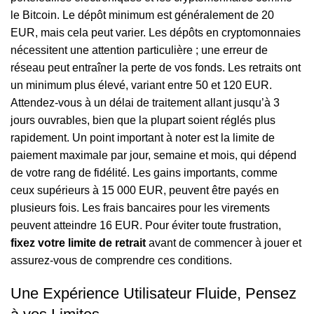
le Bitcoin. Le dépôt minimum est généralement de 20
EUR, mais cela peut varier. Les dépôts en cryptomonnaies
nécessitent une attention particulière ; une erreur de
réseau peut entraîner la perte de vos fonds. Les retraits ont
un minimum plus élevé, variant entre 50 et 120 EUR.
Attendez-vous à un délai de traitement allant jusqu’à 3
jours ouvrables, bien que la plupart soient réglés plus
rapidement. Un point important à noter est la limite de
paiement maximale par jour, semaine et mois, qui dépend
de votre rang de fidélité. Les gains importants, comme
ceux supérieurs à 15 000 EUR, peuvent être payés en
plusieurs fois. Les frais bancaires pour les virements
peuvent atteindre 16 EUR. Pour éviter toute frustration,
fixez votre limite de retrait
avant de commencer à jouer et
assurez-vous de comprendre ces conditions.
Une Expérience Utilisateur Fluide, Pensez