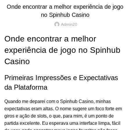
Onde encontrar a melhor experiência de jogo
no Spinhub Casino
Admin20
Onde encontrar a melhor
experiência de jogo no Spinhub
Casino
Primeiras Impressões e Expectativas
da Plataforma
Quando me deparei com o Spinhub Casino, minhas
expectativas eram altas. O nome sugere um foco forte em
giros e ação de slots, o que, para mim, é um ponto de
partida excelente. Eu esperava uma interface limpa, fácil