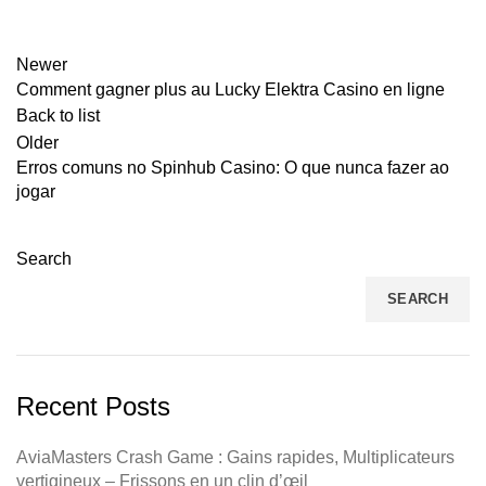
Newer
Comment gagner plus au Lucky Elektra Casino en ligne
Back to list
Older
Erros comuns no Spinhub Casino: O que nunca fazer ao
jogar
Search
SEARCH
Recent Posts
AviaMasters Crash Game : Gains rapides, Multiplicateurs
vertigineux – Frissons en un clin d’œil