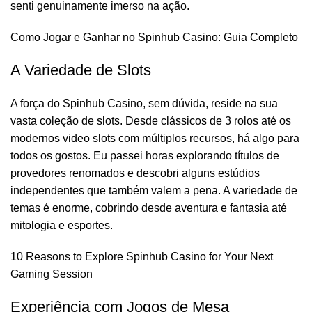
senti genuinamente imerso na ação.
Como Jogar e Ganhar no Spinhub Casino: Guia Completo
A Variedade de Slots
A força do Spinhub Casino, sem dúvida, reside na sua
vasta coleção de slots. Desde clássicos de 3 rolos até os
modernos video slots com múltiplos recursos, há algo para
todos os gostos. Eu passei horas explorando títulos de
provedores renomados e descobri alguns estúdios
independentes que também valem a pena. A variedade de
temas é enorme, cobrindo desde aventura e fantasia até
mitologia e esportes.
10 Reasons to Explore Spinhub Casino for Your Next
Gaming Session
Experiência com Jogos de Mesa