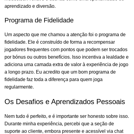
aprendizado e diversão.
Programa de Fidelidade
Um aspecto que me chamou a atenção foi o programa de
fidelidade. Ele é construído de forma a recompensar
jogadores frequentes com pontos que podem ser trocados
por bónus ou outros benefícios. Isso incentiva a lealdade e
adiciona uma camada extra de valor à experiência de jogo
a longo prazo. Eu acredito que um bom programa de
fidelidade faz toda a diferença para quem joga
regularmente.
Os Desafios e Aprendizados Pessoais
Nem tudo é perfeito, e é importante ser honesto sobre isso.
Durante minha experiência, percebi que a seção de
suporte ao cliente, embora presente e acessível via chat